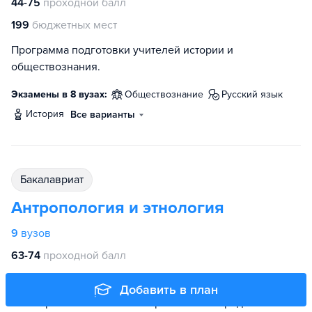
44-75
проходной балл
199
бюджетных мест
Программа подготовки учителей истории и
обществознания.
Экзамены в 8 вузах:
обществознание
русский язык
история
Все варианты
бакалавриат
Антропология и этнология
9
вузов
63-74
проходной балл
153
бюджетных места
Добавить в план
На направлении готовят антропологов — редких