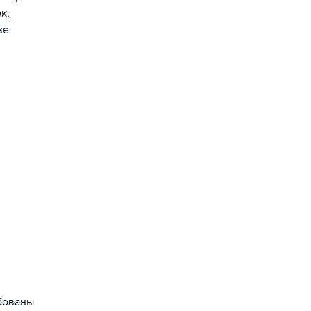
к,
же
ебованы