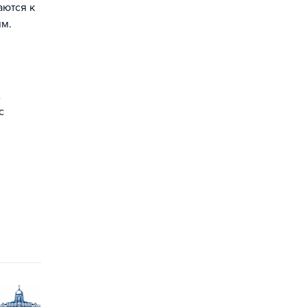
аются к
ям.
х
с