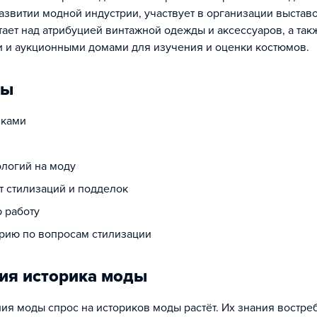
развитии модной индустрии, участвует в организации выставо
ает над атрибуцией винтажной одежды и аксессуаров, а так
ми и аукционными домами для изучения и оценки костюмов.
ды
иками
ологий на моду
т стилизаций и подделок
 работу
трию по вопросам стилизации
ия историка моды
ия моды спрос на историков моды растёт. Их знания востр