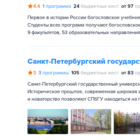
4.4
1
программа
24
бюджетных мест
от 97
пр
Первое в истории России богословское учебное 
Студенты всех программ получают богословское
9 факультетов, 53 образовательных направления
Санкт-Петербургский государ
3
3
программы
105
бюджетных мест
от 83
пр
Санкт-Петербургский государственный университ
Историческое прошлое, современная широкая и
и новаторство позволяют СПбГУ находиться на 