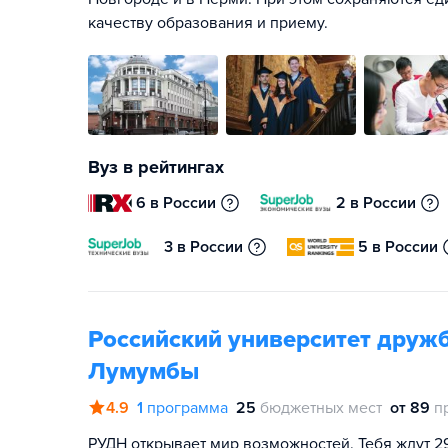
качеству образования и приему.
Вуз в рейтингах
6 в России
2 в России
3 в России
5 в России
Российский университет друж
Лумумбы
4.9
1
программа
25
бюджетных мест
от 89
п
РУДН открывает мир возможностей. Тебя ждут 2