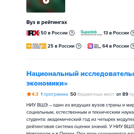
Вуз в рейтингах
50 в России
13 в России
25 в России
64 в России
Национальный исследователь
экономики»
4.3
1
программа
50
бюджетных мест
от 89
п
НИУ ВШЭ – один из ведущих вузов страны и мира
социальным, естественным и техническим наука
студента: академический год из четырех модул
рейтинговая система оценки знаний. У НИУ ВШЭ
Новгороде и в Перми. При этом сохраняются ед