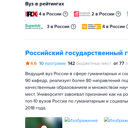
Вуз в рейтингах
4 в России
2 в России
3 в России
4 в России
Российский государственный 
4.6
10
программ
142
бюджетных мест
от 77
п
Ведущий вуз России в сфере гуманитарных и соц
90 кафедр, реализует более 80 направлений по
качественным образованием и множеством нау
мест. Университет завоевал признание как на р
топ-10 вузов России по гуманитарным и социал
2018 года.