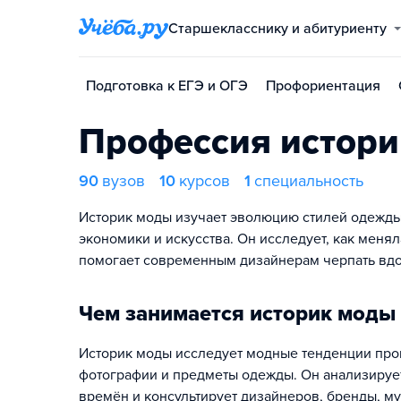
Старшекласснику и абитуриенту
Подготовка к ЕГЭ и ОГЭ
Профориентация
Профессия истор
90
вузов
10
курсов
1
специальность
Историк моды изучает эволюцию стилей одежды, 
экономики и искусства. Он исследует, как меня
помогает современным дизайнерам черпать вд
Чем занимается историк моды
Историк моды исследует модные тенденции прош
фотографии и предметы одежды. Он анализирует
времён и консультирует дизайнеров, бренды, м