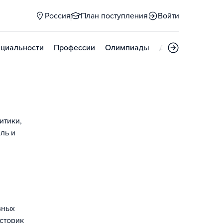
Россия
План поступления
Войти
циальности
Профессии
Олимпиады
Дни открытых д
итики,
ль и
зных
сторик