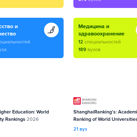
медицина и
чество
здравоохранение
ециальностей
12
специальностей
уза
189
вузов
igher Education: World
ShanghaiRanking’s: Academ
ity Rankings
2026
Ranking of World Universitie
21 вуз