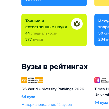
точные и
искусство и
естественные науки
твор
44
специальности
50
сп
377
вузов
234
в
Вузы в рейтингах
QS World University Rankings
2026
Times H
Univers
64 вуза
94 вуза
Материаловедение
12 вузов