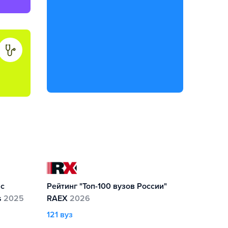
ic
Рейтинг "Топ-100 вузов России"
s
2025
RAEX
2026
121 вуз