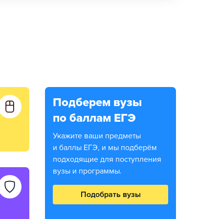
Подберем вузы
по баллам ЕГЭ
Укажите ваши предметы
и баллы ЕГЭ, и мы подберём
подходящие для поступления
вузы и программы.
Подобрать вузы