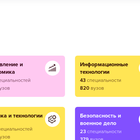
информационные
омика
технологии
ециальностей
43
специальности
узов
820
вузов
ика и технологии
безопасность и
военное дело
пециальностей
23
специальности
узов
379
вузов