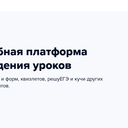
бная платформа
дения уроков
ц и форм, квизлетов, решуЕГЭ и кучи других
тов.