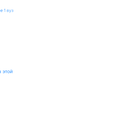
ие
1 вуз
в этой