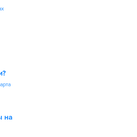
ах
и?
арта
ы на