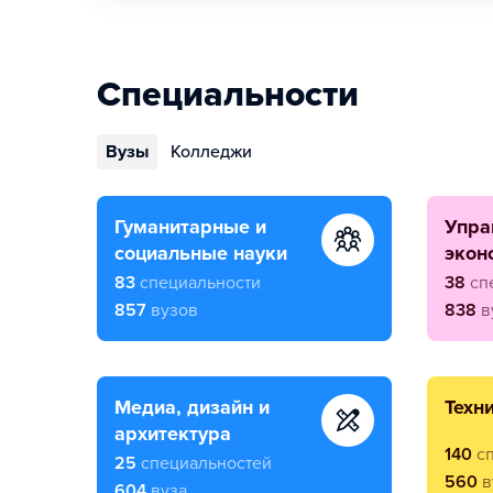
Специальности
Вузы
Колледжи
гуманитарные и
управление и
социальные науки
экон
83
специальности
38
сп
857
вузов
838
в
медиа, дизайн и
техн
архитектура
140
с
25
специальностей
560
в
604
вуза