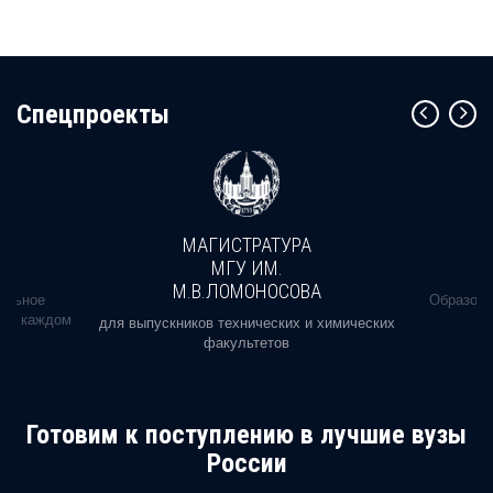
Cпецпроекты
МАГИСТРАТУРА
МГУ ИМ.
М.В.ЛОМОНОСОВА
альное
Образова
ь в каждом
для выпускников технических и химических
факультетов
Готовим к поступлению в лучшие вузы
России