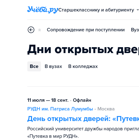
Старшекласснику и абитуриенту
Профориентация
Сопровождение при поступлении
Ву
Дни открытых две
Все
В вузах
В колледжах
11 июля — 18 сент.
•
Офлайн
РУДН им. Патриса Лумумбы
•
Москва
День открытых дверей: «Путев
Российский университет дружбы народов пригл
«Путевка в мир РУДН».