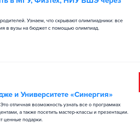
ть в МГУ, Физтех, НИУ ВШЭ через
 родителей. Узнаем, что скрывают олимпиадники: все
ия в вузы на бюджет c помощью олимпиад.
дже и Университете «Синергия»
Это отличная возможность узнать все о программах
ентами, а также посетить мастер-классы и презентации.
т ценные подарки.