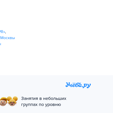
PR»
,
 Москвы
ы
Занятия в небольших
группах по уровню