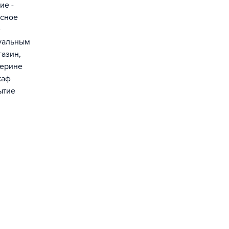
ие -
есное
е
дуальным
газин,
терине
каф
ытие