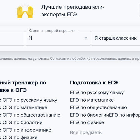
Лучшие преподаватели-
эксперты ЕГЭ
Класс, в который перешли
11
Я старшеклассник
нальных данных на условиях
Согласия на обработку персональных данных
и пр
тный тренажер по
Подготовка к ЕГЭ
вке к ОГЭ
ЕГЭ по русскому языку
р
ОГЭ по русскому языку
ЕГЭ по математике
р
ОГЭ по математике
ЕГЭ по обществознанию
р
ОГЭ по обществознанию
ЕГЭ по биологии
ЕГЭ по инфо
р
ОГЭ по биологии
ЕГЭ по физике
р
ОГЭ по информатике
Все предметы
р
ОГЭ по физике