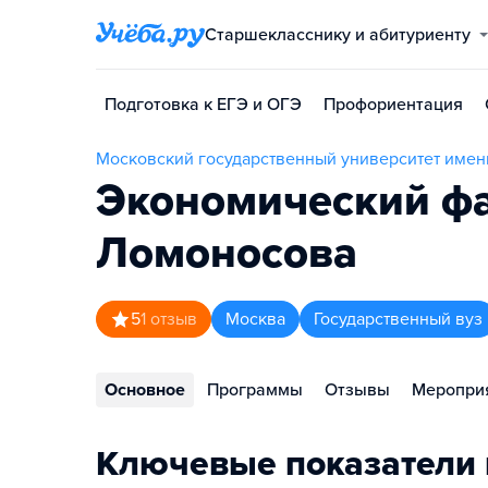
Старшекласснику и абитуриенту
Подготовка к ЕГЭ и ОГЭ
Профориентация
Московский государственный университет имен
Экономический фа
Ломоносова
5
1
отзыв
Москва
Государственный вуз
Основное
Программы
Отзывы
Меропри
Ключевые показатели 