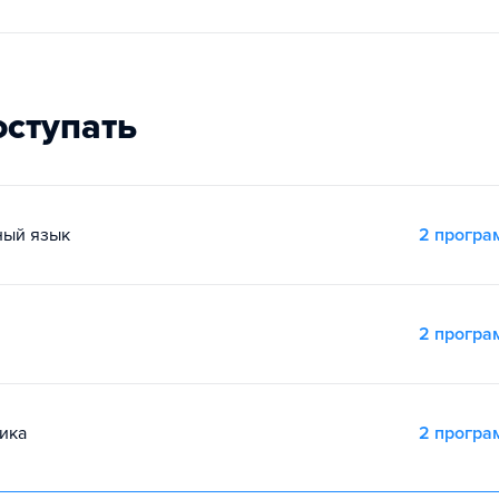
оступать
ный язык
2 прогр
2 прогр
ика
2 прогр