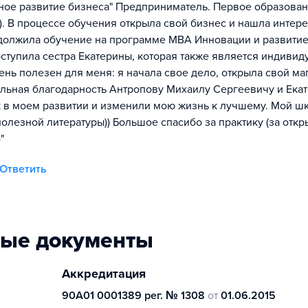
ое развитие бизнеса" Предприниматель. Первое образован
 В процессе обучения открыла свой бизнес и нашла интер
одолжила обучение на программе МВА Инновации и развити
оступила сестра Екатерины, которая также является индиви
ень полезен для меня: я начала свое дело, открыла свой ма
ельная благодарность Антропову Михаилу Сергеевичу и Ека
 в моем развитии и изменили мою жизнь к лучшему. Мой ш
лезной литературы)) Большое спасибо за практику (за откр
"
Ответить
ные документы
Аккредитация
90А01 0001389 рег. № 1308
от
01.06.2015