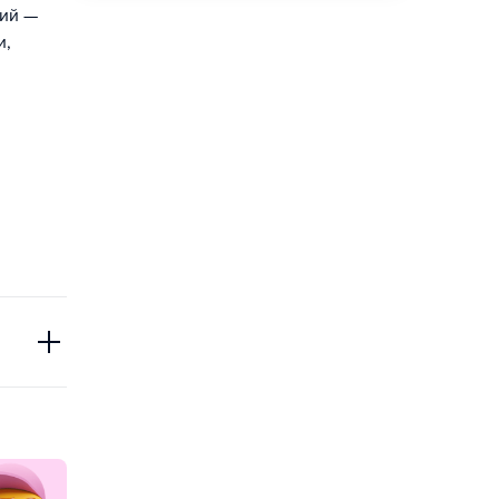
гий —
и,