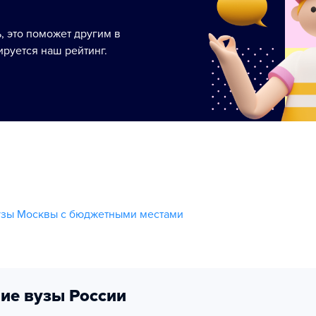
ь, это поможет другим в
руется наш рейтинг.
узы Москвы с бюджетными местами
ие вузы России