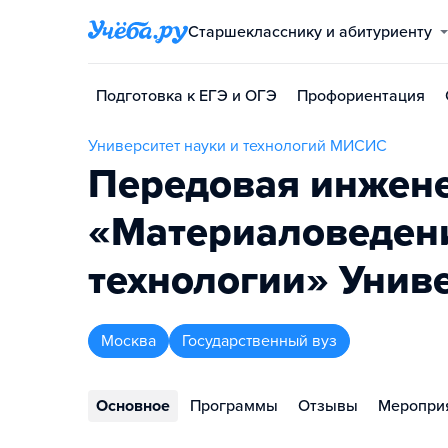
Старшекласснику и абитуриенту
Подготовка к ЕГЭ и ОГЭ
Профориентация
Университет науки и технологий МИСИС
Передовая инжен
«Материаловедени
технологии» Уни
Москва
Государственный вуз
Основное
Программы
Отзывы
Меропри