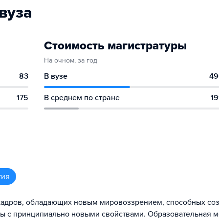
вуза
Стоимость магистратуры
На очном, за год
83
В вузе
49
175
В среднем по стране
19
тия
кадров, обладающих новым мировоззрением, способных соз
лы с принципиально новыми свойствами. Образовательная 