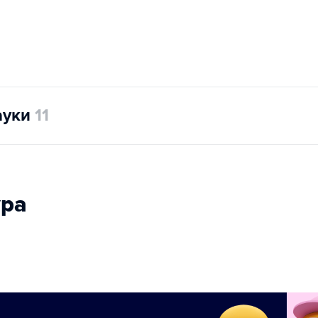
ауки
11
ура