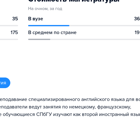
На очном, за год
35
В вузе
36
175
В среднем по стране
19
тия
реподавание специализированного английского языка для в
еподаватели ведут занятия по немецкому, французскому,
е обучающиеся СПбГУ изучают как второй иностранный язы