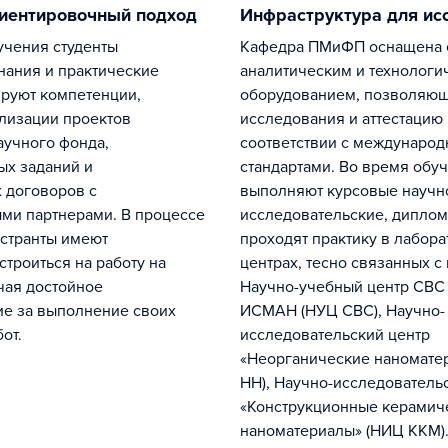
риентировочный подход
Инфраструктура для и
Кафедра ПМиФП оснащена современным
нания и практические
аналитическим и технологи
руют компетенции,
оборудованием, позволяющ
ализации проектов
исследования и аттестацию
аучного фонда,
соответствии с междунаро
ых заданий и
стандартами. Во время обу
 договоров с
выполняют курсовые научн
ми партнерами. В процессе
исследовательские, диплом
странты имеют
проходят практику в лабора
строиться на работу на
центрах, тесно связанных с
чая достойное
Научно-учебный центр СВ
е за выполнение своих
ИСМАН (НУЦ СВС), Научно-
от.
исследовательский центр
«Неорганические наномате
НН), Научно-исследователь
«Конструкционные керамич
наноматериалы» (НИЦ ККМ)