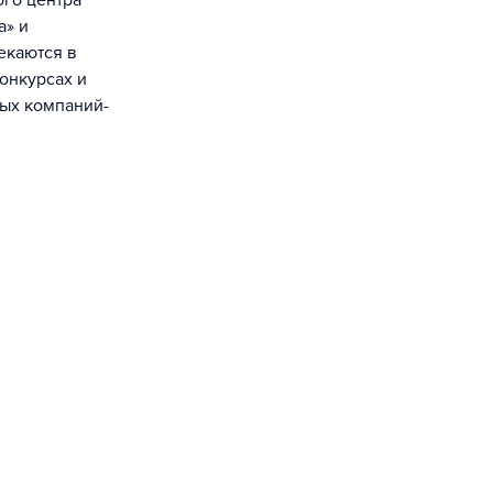
ого центра
а» и
екаются в
онкурсах и
ных компаний-