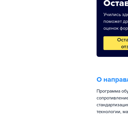
Остав
Учились зде
поможет др
оценок фор
Ост
от
О направ
Программа обу
сопротивление
стандартизаци
технологии, м