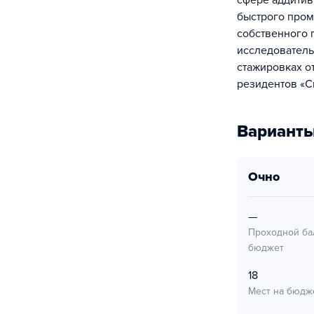
сфере аддитив
быстрого пром
собственного 
исследователь
стажировках о
резидентов «С
Варианты
очно
—
Проходной ба
бюджет
18
Мест на бюдж