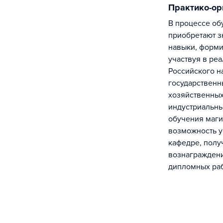
Практико-о
В процессе обучения студенты
приобретают з
навыки, форми
участвуя в ре
Российского н
государственн
хозяйственных
индустриальны
обучения маги
возможность у
кафедре, полу
вознаграждени
дипломных раб