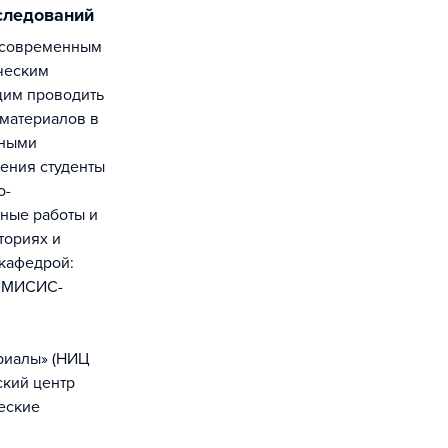
сследований
ческим
им проводить
 материалов в
дными
чения студенты
о-
ные работы и
ториях и
 кафедрой:
С МИСИС-
риалы» (НИЦ
ский центр
еские
.