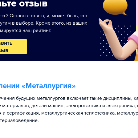
ьте отзыв
сь? Оставьте отзыв, и, может быть, это
угим в выборе. Кроме этого, из ваших
мируется наш рейтинг.
авить
зыв
лении «
Металлургия
»
чения будущих металлургов включает такие дисциплины, к
 материалов, детали машин, электротехника и электроника,
я и сертификация, металлургическая теплотехника, металлу
атериаловедение.