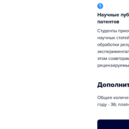
5
Научные публикации и регистрация
патентов
Студенты приобретают опыт написания
научных стате
обработки рез
экспериментал
этом соавтора
рецензируемы
Дополни
Общее количес
году - 36; платн