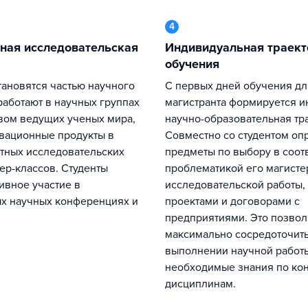
4
Индивидуальная траектория
обучения
С первых дней обучения для каждого
работают в научных группах
магистранта формируется 
вом ведущих ученых мира,
научно-образовательная тр
вационные продукты в
Совместно со студентом оп
тных исследовательских
предметы по выбору в соотв
ер-классов. Студенты
проблематикой его магисте
ивное участие в
исследовательской работы,
х научных конференциях и
проектами и договорами с
предприятиями. Это позвол
максимально сосредоточить
выполнении научной работы
необходимые знания по ко
дисциплинам.