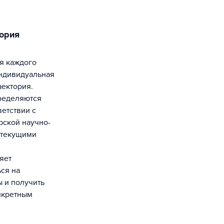
индивидуальная
аектория.
ределяются
етствии с
рской научно-
 текущими
яет
ся на
 и получить
нкретным