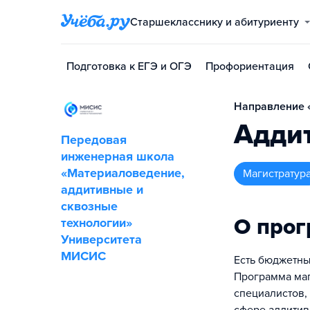
Старшекласснику и абитуриенту
Подготовка к ЕГЭ и ОГЭ
Профориентация
Направление «
Адди
Передовая
инженерная школа
«Материаловедение,
магистратур
аддитивные и
сквозные
О про
технологии»
Университета
МИСИС
Есть бюджетны
Программа маг
специалистов,