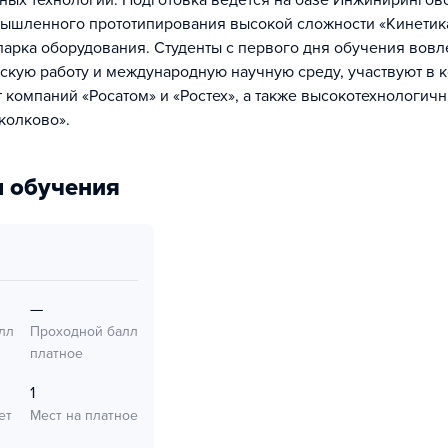
ных технологий. Подготовка ведется на базе Инжинирингов
ышленного прототипирования высокой сложности «Кинетик
парка оборудования. Студенты с первого дня обучения вовл
скую работу и международную научную среду, участвуют в к
т компаний «Росатом» и «Ростех», а также высокотехнологич
колково».
 обучения
—
лл
Проходной балл
платное
1
ет
Мест на платное