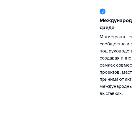
3
Международная исследовательская
среда
Магистранты становятся частью научного
сообщества и 
под руководст
создавая инно
рамках совмес
проектов, маст
принимают акт
международны
выставках.