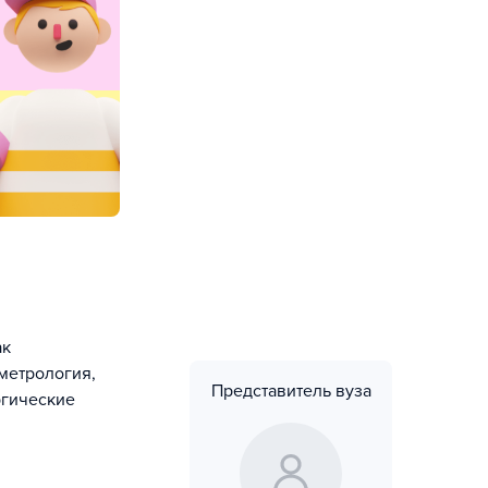
ак
 метрология,
Представитель вуза
ргические