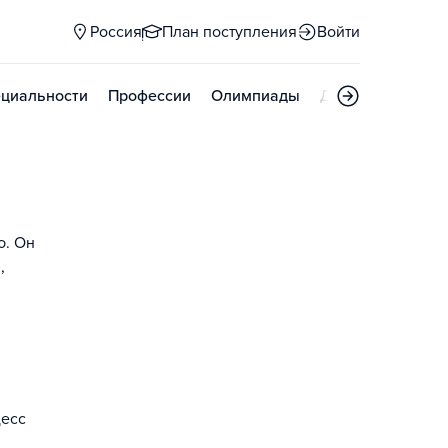
Россия
План поступления
Войти
циальности
Профессии
Олимпиады
Дни открытых д
ю. Он
,
цесс