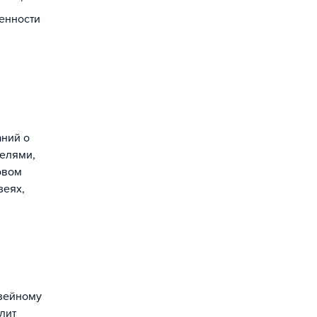
ценности
аний о
телями,
овом
зеях,
узейному
лит