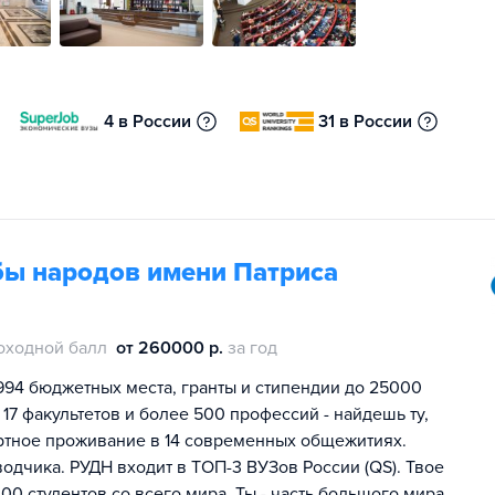
4 в России
31 в России
бы народов имени Патриса
оходной балл
от 260000 р.
за год
994 бюджетных места, гранты и стипендии до 25000
 17 факультетов и более 500 профессий - найдешь ту,
ртное проживание в 14 современных общежитиях.
одчика. РУДН входит в ТОП-3 ВУЗов России (QS). Твое
00 студентов со всего мира. Ты - часть большого мира