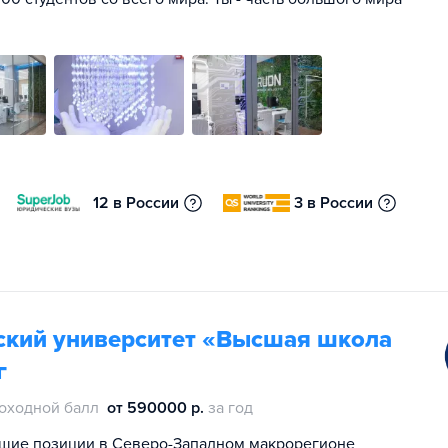
12 в России
3 в России
ский университет «Высшая школа
г
оходной балл
от 590000 р.
за год
щие позиции в Северо-Западном макрорегионе