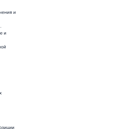
чения и
.
е и
ной
х
позиции