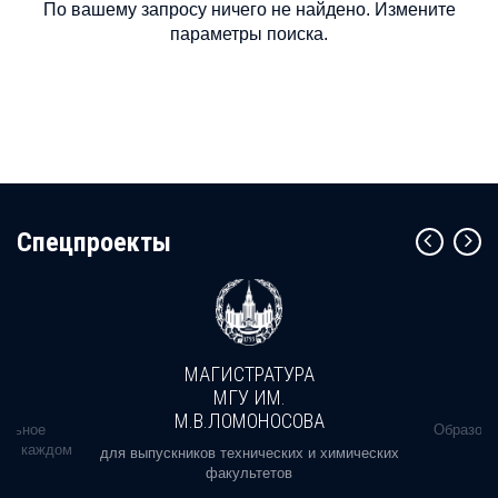
По вашему запросу ничего не найдено. Измените
параметры поиска.
Cпецпроекты
МАГИСТРАТУРА
МГУ ИМ.
М.В.ЛОМОНОСОВА
альное
Образова
ь в каждом
для выпускников технических и химических
факультетов