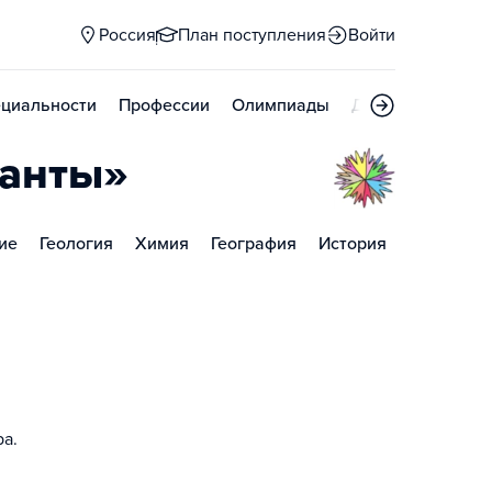
Россия
План поступления
Войти
циальности
Профессии
Олимпиады
Дни открытых д
ланты»
ие
Геология
Химия
География
История
ра.