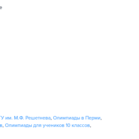
е
У им. М.Ф. Решетнева
,
Олимпиады в Перми
,
в
,
Олимпиады для учеников 10 классов
,