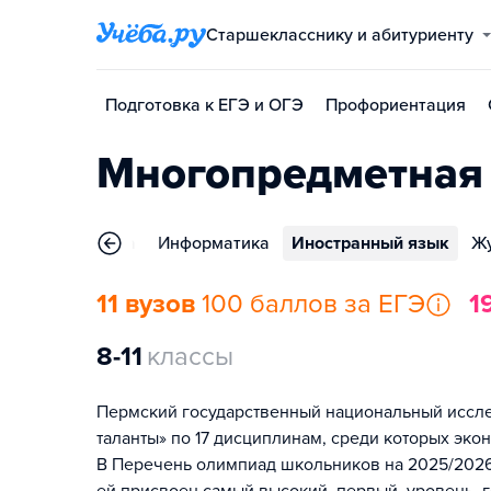
Старшекласснику и абитуриенту
Подготовка к ЕГЭ и ОГЭ
Профориентация
Многопредметная
ие
Математика
Информатика
Иностранный язык
Жу
11 вузов
100 баллов за ЕГЭ
1
8-11
классы
Пермский государственный национальный иссл
таланты» по 17 дисциплинам, среди которых эко
В Перечень олимпиад школьников на 2025/2026