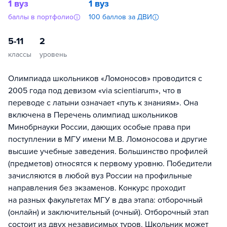
1 вуз
1 вуз
баллы в портфолио
100 баллов за ДВИ
5-11
2
классы
уровень
Олимпиада школьников «Ломоносов» проводится с
2005 года под девизом «via scientiarum», что в
переводе с латыни означает «путь к знаниям». Она
включена в Перечень олимпиад школьников
Минобрнауки России, дающих особые права при
поступлении в МГУ имени М.В. Ломоносова и другие
высшие учебные заведения. Большинство профилей
(предметов) относятся к первому уровню. Победители
зачисляются в любой вуз России на профильные
направления без экзаменов. Конкурс проходит
на разных факультетах МГУ в два этапа: отборочный
(онлайн) и заключительный (очный). Отборочный этап
состоит из двух независимых туров. Школьник может