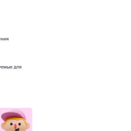
ения
зуемые для