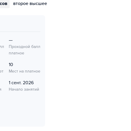
ссов
второе высшее
—
лл
Проходной балл
платное
10
ет
Мест на платное
1 сент. 2026
я
Начало занятий