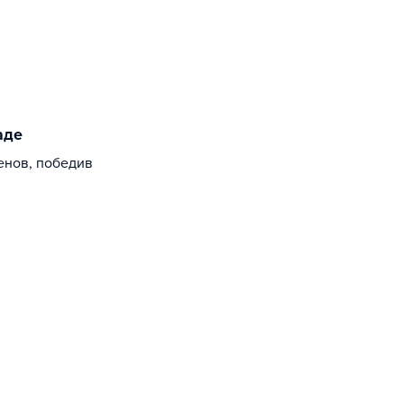
аде
енов, победив