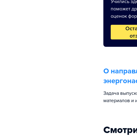
Учились зде
поможет др
оценок фор
Ост
от
О направ
энергона
Задача выпуск
материалов и 
Смотри