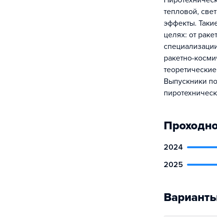
Пиротехническ
тепловой, све
эффекты. Таки
целях: от раке
специализации
ракетно-косми
теоретические
Выпускники по
пиротехническ
Проходно
2024
2025
Варианты