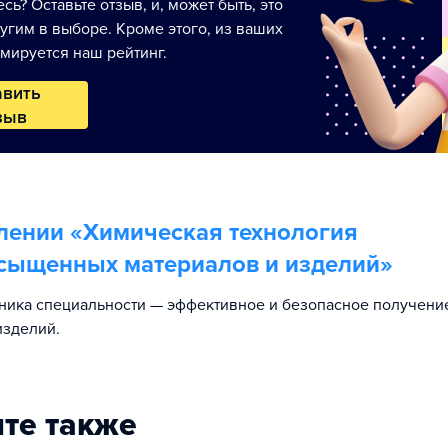
сь? Оставьте отзыв, и, может быть, это
угим в выборе. Кроме этого, из ваших
мируется наш рейтинг.
авить
зыв
лении «
Химическая технология
сыщенных материалов и изделий
»
ника специальности — эффективное и безопасное получени
изделий.
те также