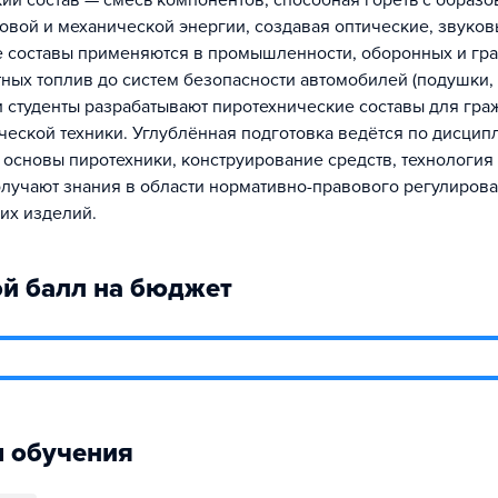
ий состав — смесь компонентов, способная гореть с образ
товой и механической энергии, создавая оптические, звуко
е составы применяются в промышленности, оборонных и гр
тных топлив до систем безопасности автомобилей (подушки, 
 студенты разрабатывают пиротехнические составы для гра
ческой техники. Углублённая подготовка ведётся по дисцип
 основы пиротехники, конструирование средств, технология
лучают знания в области нормативно-правового регулирова
их изделий.
й балл на бюджет
 обучения