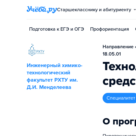
Старшекласснику и абитуриенту
Подготовка к ЕГЭ и ОГЭ
Профориентация
Направление 
18.05.01
Техно
Инженерный химико-
технологический
средс
факультет РХТУ им.
Д.И. Менделеева
специалитет
О про