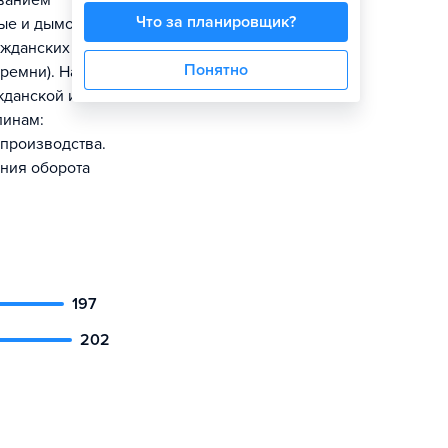
ованием
Что за планировщик?
вые и дымовые
ажданских
Понятно
ремни). На
жданской и
линам:
 производства.
ния оборота
197
202