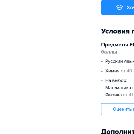
Хо
Условия 
Предметы Е
баллы
русский язы
химия
от 40
На выбор:
математика
физика
от 41
Оценить 
Дополнит