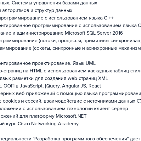
нных. Системы управления базами данных
 алгоритмов и структур данных
рограммирование с использованием языка С ++
нтированное программирование с использованием языка С
ние и администрирование Microsoft SQL Server 2016
граммирование (потоки, процессы, примитивы синхронизац
аммирование (сокеты, синхронные и асинхронные механиз
нтированное проектирование. Язык UML
b-страниц на HTML с использованием каскадных таблиц стил
зык разметки для создания web-страниц XML
. ООП в JavaScript, jQuery, Angular JS, React
верных веб-приложений с помощью языка программирован
 cookies и сессий, взаимодействие с источниками данных 
иложений с использованием технологии клиент-сервер
ожений для платформу Microsoft.NET
й курс Cisco Networking Academy
пециальности "Разработка программного обеспечения" дает