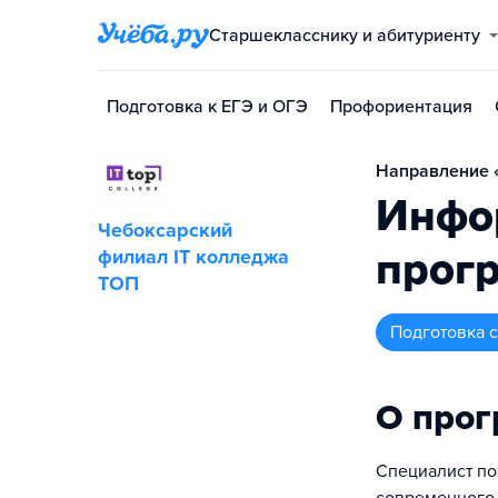
Старшекласснику и абитуриенту
Подготовка к ЕГЭ и ОГЭ
Профориентация
Направление 
Инфо
Чебоксарский
прог
филиал IT колледжа
TOП
подготовка
О про
Специалист по