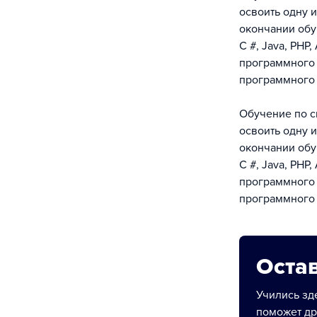
освоить одну 
окончании обу
С #, Java, PHP
программного 
программного 
Обучение по с
освоить одну 
окончании обу
С #, Java, PHP
программного 
программного 
Остав
Учились зде
поможет др