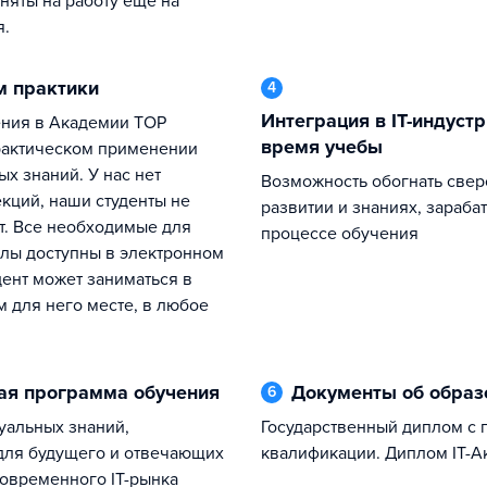
няты на работу еще на
я.
м практики
4
Интеграция в IT-индустрию еще во
время учебы
рактическом применении
х знаний. У нас нет
Возможность обогнать сверстников в
кций, наши студенты не
развитии и знаниях, зараба
т. Все необходимые для
процессе обучения
лы доступны в электронном
дент может заниматься в
 для него месте, в любое
ная программа обучения
Документы об обра
6
Государственный диплом с присвоением
для будущего и отвечающих
квалификации. Диплом IT-А
овременного IT-рынка