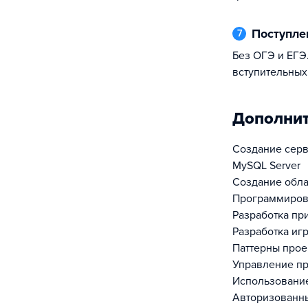
Поступл
7
Без ОГЭ и ЕГЭ. Без дополнительных
вступительных
Дополни
Создание серв
MySQL Server
Создание обла
Программирова
Разработка пр
Разработка иг
Паттерны прое
Управление п
Использование
Авторизованны