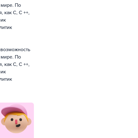
 мире. По
 как С, С ++,
чик
литик
 возможность
 мире. По
 как С, С ++,
чик
литик