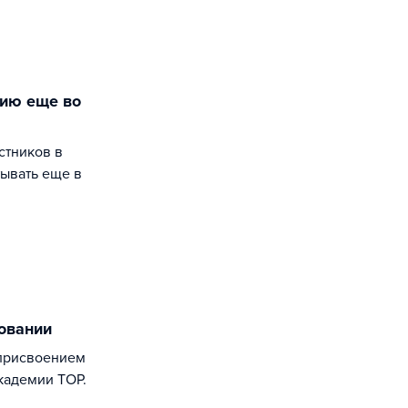
тывать еще в
зовании
кадемии TOP.