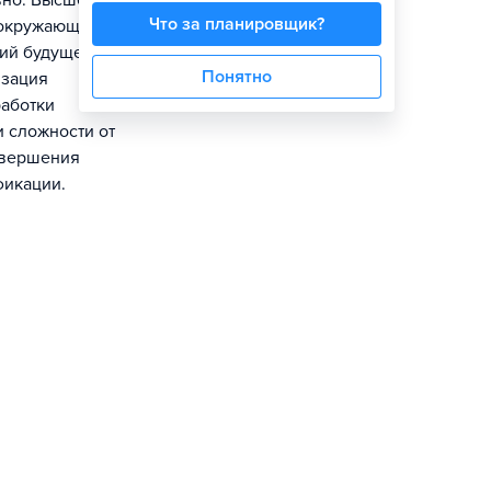
вно. Высшее
Что за планировщик?
 окружающий
ий будущего,
Понятно
изация
работки
 сложности от
завершения
фикации.