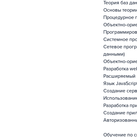
Теория баз да
Основы теории
Процедурное п
Объектно-орие
Программирова
Системное про
Сетевое прогр
данными)
Объектно-орие
Разработка we
Расширяемый я
Язык JavaScript
Создание сер
Использование
Разработка пр
Создание прил
Авторизованны
Обучение по с