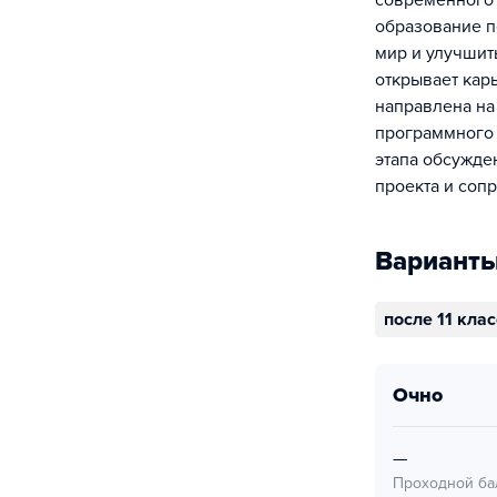
современного 
образование 
мир и улучшит
открывает кар
направлена ​​
программного 
этапа обсужде
проекта и соп
Варианты
после 11 кла
очно
—
Проходной ба