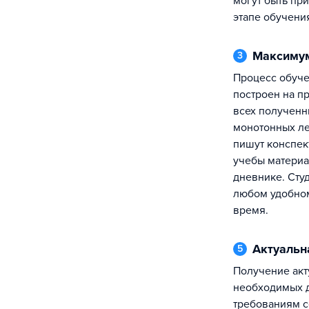
могут быть при
этапе обучени
Максиму
3
Процесс обучения в Академии TOP
построен на п
всех полученны
монотонных ле
пишут конспек
учебы материа
дневнике. Сту
любом удобном
время.
Актуаль
5
Получение актуальных знаний,
необходимых 
требованиям с