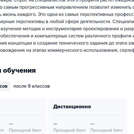
мира. Спрос на специалистов этого профиля растет ежедне
по самым прогрессивным направлением позволит изменить
ь жизнь каждого. Это одна из самых перспективных професс
ьерные перспективы в любой сфере деятельности. Специал
на изучение методик и инструментария проектирования и раз
обеспечения и компьютерных систем различного профиля и
ния концепции и создание технического задания до этапа 
ровождения на этапах коммерческого использования, серти
 обучения
ссов
после 9 классов
дистанционно
—
—
—
лл
Проходной балл
Проходной балл
Проходной балл