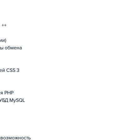
 ++
ии)
мы обмена
ей CSS 3
ия PHP
СУБД MySQL
 возможность