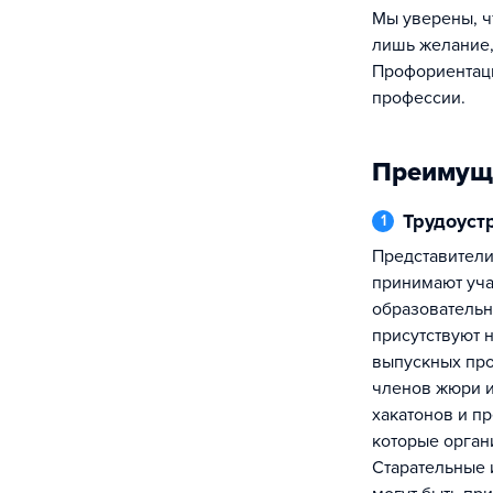
Мы уверены, что IT-специалистом может стать каждый. Для достижения цели от вас нужны
лишь желание,
Профориентаци
профессии.
Преимущ
Трудоуст
1
Представители ведущих IT-компаний
принимают уча
образовательн
присутствуют 
выпускных про
членов жюри и
хакатонов и пр
которые орган
Старательные 