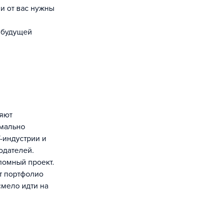
 будущей
имально
-индустрии и
одателей.
ломный проект.
т портфолио
смело идти на