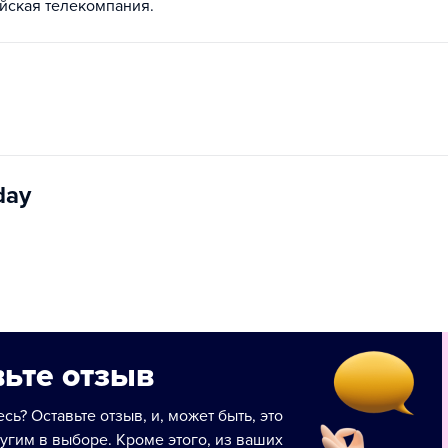
йская телекомпания.
day
ьте отзыв
сь? Оставьте отзыв, и, может быть, это
угим в выборе. Кроме этого, из ваших