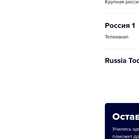
Крупная росси
Россия 1
Телеканал
Russia To
Остав
Учились зде
поможет др