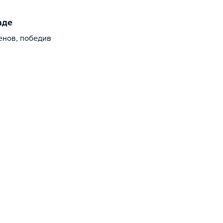
аде
енов, победив