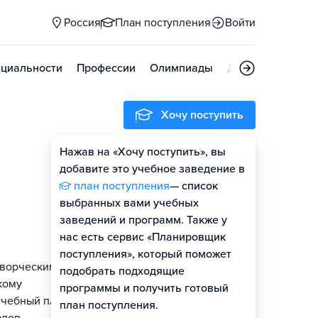
Россия
План поступления
Войти
циальности
Профессии
Олимпиады
Дни открытых д
Хочу поступить
Нажав на «Хочу поступить», вы
Оценить шансы
добавите это учебное заведение в
план поступления
— список
Гайд по поступлению
выбранных вами учебных
заведений и программ. Также у
нас есть сервис «Планировщик
поступления», который поможет
творческим
подобрать подходящие
кому
программы и получить готовый
учебный план
план поступления.