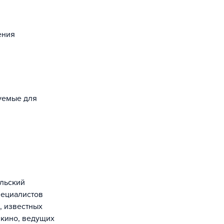
ения
зуемые для
пециалистов
, известных
 кино, ведущих