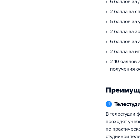
6 баллов за
2 балла за 
5 баллов за
2 балла за з
6 баллов за 
2 балла за и
2-10 баллов 
получения о
Преимущ
Телестуд
1
В телестудии факультета ежедневно
проходят учеб
по практическ
студийной тел