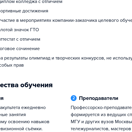
 диплом колледжа с отличием
спортивные достижения
 участие в мероприятиях компании-заказчика целевого обуч
олотой значок ГТО
аттестат с отличием
тоговое сочинение
за результаты олимпиад и творческих конкурсов, не исполь
собых прав
ества обучения
ия
Преподаватели
2
Профессорско-преподавательский
ные занятия
формируется из ведущих с
ому освоению навыков
МГУ и других вузов Москвы
евизионной съёмки.
тележурналистов, мастеров