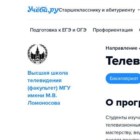
Старшекласснику и абитуриенту
Подготовка к ЕГЭ и ОГЭ
Профориентация
Направление «
Теле
Высшая школа
бакалавриат
телевидения
(факультет) МГУ
имени М.В.
О про
Ломоносова
Студенты изуч
телевизионным
мастерству, в