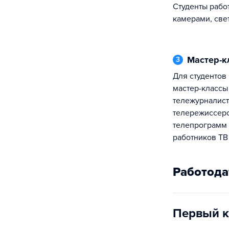
Студенты рабо
камерами, све
Мастер-
3
Для студентов всех курсов проводятся
мастер-классы
тележурналист
телережиссеро
телепрограмм 
работников ТВ
Работода
Первый к