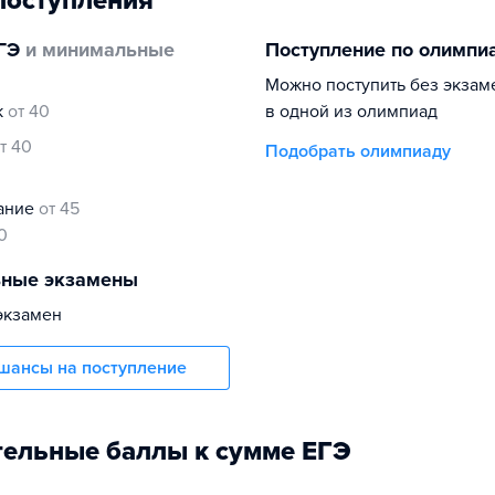
поступления
ГЭ
и минимальные
Поступление по олимпи
Можно поступить без экзам
к
от 40
в одной из олимпиад
т 40
Подобрать олимпиаду
нание
от 45
0
ьные экзамены
экзамен
шансы на поступление
ельные баллы к сумме ЕГЭ