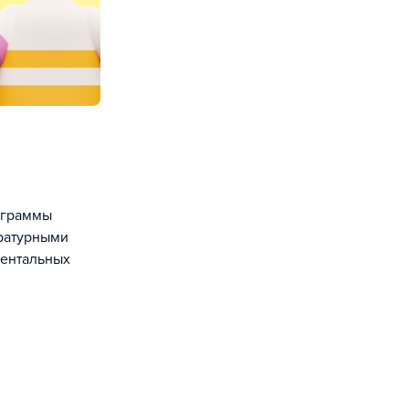
ограммы
ературными
ментальных