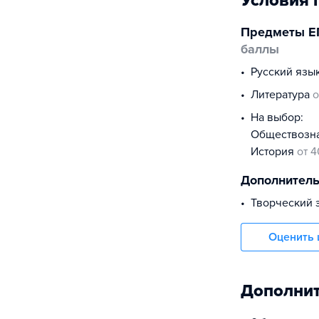
Условия 
Предметы Е
баллы
русский язы
литература
о
На выбор:
обществоз
история
от 4
Дополнител
творческий 
Оценить 
Дополнит