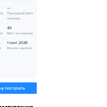
—
лл
Проходной балл
платное
40
ет
Мест на платное
1 сент. 2026
я
Начало занятий
чу поступить