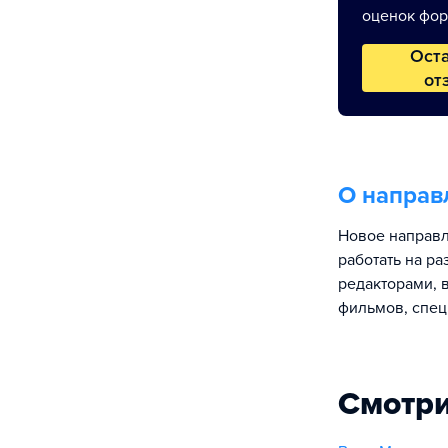
оценок фор
Ост
от
О направ
Новое направл
работать на р
редакторами, 
фильмов, спец
Смотри