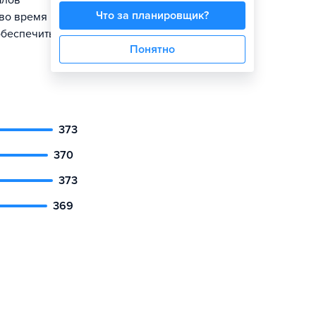
алов
Что за планировщик?
 во время
обеспечить
Понятно
373
370
373
369