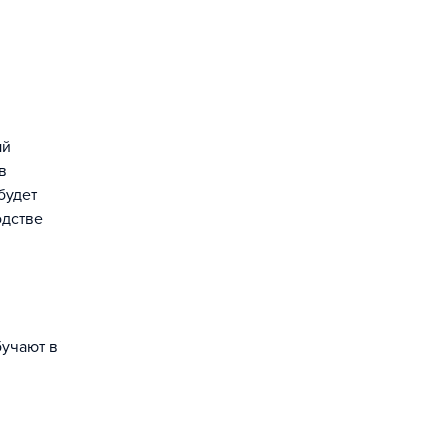
ый
в
будет
одстве
бучают в