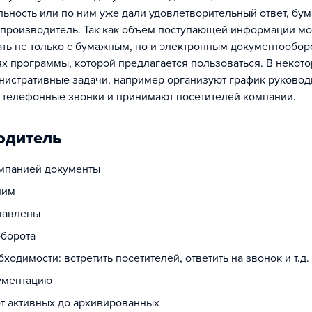
альность или по ним уже дали удовлетворительный ответ, бум
лопроизводитель. Так как объем поступающей информации м
ать не только с бумажным, но и электронным документообор
х программы, которой предлагается пользоваться. В некот
нистративные задачи, например организуют график руковод
на телефонные звонки и принимают посетителей компании.
одитель
омпанией документы
ним
ставлены
оборота
димости: встретить посетителей, ответить на звонок и т.д.
ументацию
от активных до архивированных