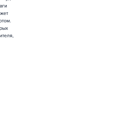
аги
ожет
отом.
орых
ителя,