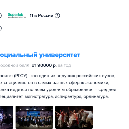
11 в России
социальный университет
оходной балл
от 90000 р.
за год
итет (РГСУ) - это один из ведущих российских вузов,
х специалистов в самых разных сферах экономики,
овка ведется по всем уровням образования – среднее
ециалитет, магистратура, аспирантура, ординатура.