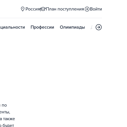
Россия
План поступления
Войти
циальности
Профессии
Олимпиады
Дни открытых д
 по
енты,
а также
о будет