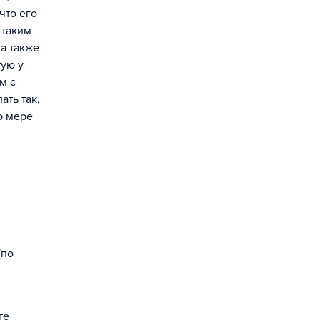
что его
 таким
а также
тую у
м с
ать так,
о мере
(по
те