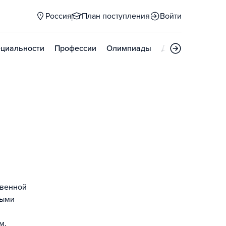
Россия
План поступления
Войти
циальности
Профессии
Олимпиады
Дни открытых д
твенной
ными
м,