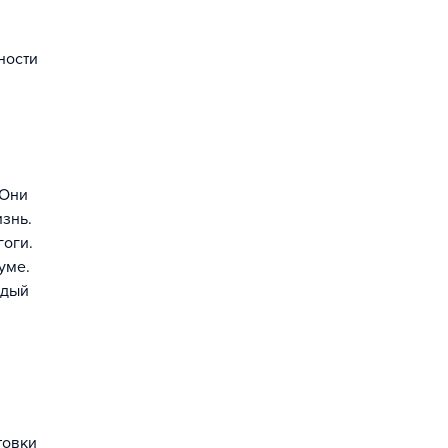
ности
 Они
изнь.
гоги.
уме.
ждый
товки