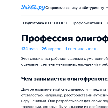
Старшекласснику и абитуриенту
Подготовка к ЕГЭ и ОГЭ
Профориентация
Профессия олигоф
134
вуза
26
курсов
1
специальность
Этот специалист работает с детьми с умственно
оценивает степень ментальных нарушений у реб
Чем занимается олигофренопе
Другое название этой специальности — педагог-
отсталостью, например, расстройствами аутисти
нарушениями. Они разрабатывают для своих п
траектории, которые бы учитывали их особенност