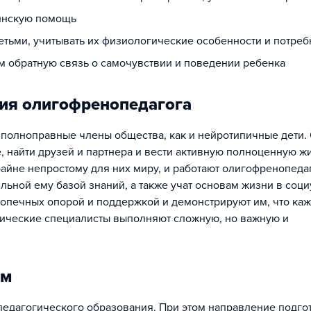
инскую помощь
етьми, учитывать их физиологические особенности и потреб
м обратную связь о самочувствии и поведении ребенка
ия олигофренопедагога
 полноправные члены общества, как и нейротипичные дети.
, найти друзей и партнера и вести активную полноценную ж
райне непростому для них миру, и работают олигофренопеда
ьной ему базой знаний, а также учат основам жизни в соци
одопечных опорой и поддержкой и демонстрируют им, что ка
гические специалисты выполняют сложную, но важную и
ом
 педагогического образования. При этом направление подго