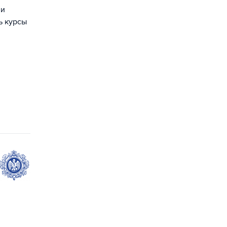
 и
ь курсы