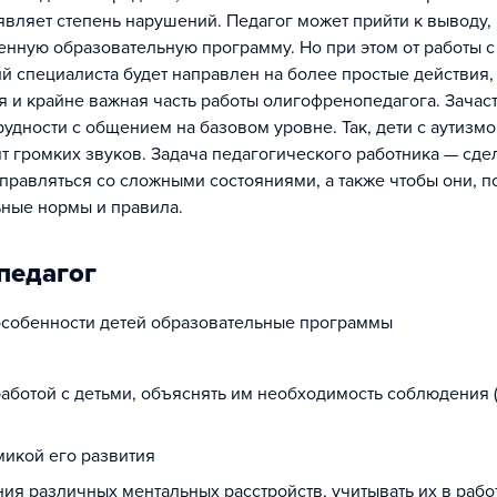
вляет степень нарушений. Педагог может прийти к выводу, 
нную образовательную программу. Но при этом от работы с
й специалиста будет направлен на более простые действия, 
 и крайне важная часть работы олигофренопедагога. Зачас
удности с общением на базовом уровне. Так, дети с аутизмо
т громких звуков. Задача педагогического работника — сдел
 справляться со сложными состояниями, а также чтобы они, п
ные нормы и правила.
педагог
особенности детей образовательные программы
аботой с детьми, объяснять им необходимость соблюдения 
микой его развития
ия различных ментальных расстройств, учитывать их в рабо