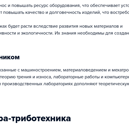
ос и повышать ресурс оборудования, что обеспечивает ус
ет повышать качество и долговечность изделий, что востреб
ках будет расти вследствие развития новых материалов и
тивности и экологичности. Их знания необходимы для созда
хником
вязанные с машиностроением, материаловедением и мехатро
 теорию трения и износа, лабораторные работы и компьютер
 и производственных лабораториях дополняют теоретическу
ра-триботехника