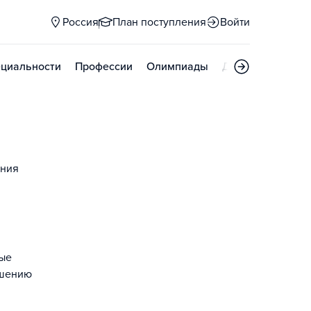
Россия
План поступления
Войти
циальности
Профессии
Олимпиады
Дни открытых д
ения
ные
чшению