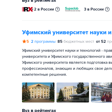
Вуз в рейтингах
2 в России
3 в России
Уфимский университет науки и
5
2
программы
85
бюджетных мест
от 52
пр
Уфимский университет науки и технологий - пр
университета и Уфимского государственного ав
Уфимского университета является подготовка 
профессионалов, знающих и любящих свое дело
компетентные решения.
Вуз в рейтингах