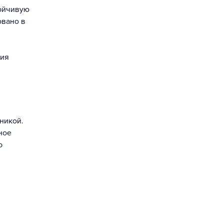
тойчивую
овано в
ния
никой.
ное
ю