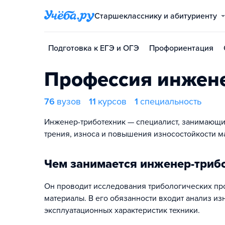
Старшекласснику и абитуриенту
Подготовка к ЕГЭ и ОГЭ
Профориентация
Профессия инжене
76
вузов
11
курсов
1
специальность
Инженер-триботехник — специалист, занимающи
трения, износа и повышения износостойкости м
Чем занимается инженер-триб
Он проводит исследования трибологических про
материалы. В его обязанности входит анализ из
эксплуатационных характеристик техники.