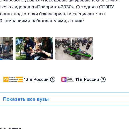
тр мирового уровня «Передовые цифровые технологии»,
ского лидерства «Приоритет-2030». Сегодня в СПбПУ
лениях подготовки бакалавриата и специалитета в
00 компаниями-работодателями, а также
12 в России
11 в России
Показать все вузы