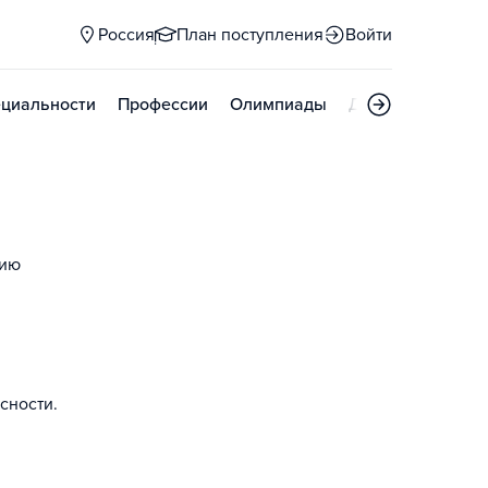
Россия
План поступления
Войти
циальности
Профессии
Олимпиады
Дни открытых д
нию
сности.