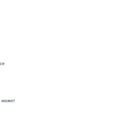
се
н может