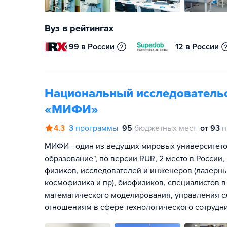
Вуз в рейтингах
99 в России
12 в России
Национальный исследовательс
«МИФИ»
4.3
3
программы
95
бюджетных мест
от 93
п
МИФИ - один из ведущих мировых университето
образование", по версии RUR, 2 место в России
физиков, исследователей и инженеров (лазерны
космофизика и пр), биофизиков, специалистов 
математического моделирования, управления 
отношениям в сфере технологического сотрудни