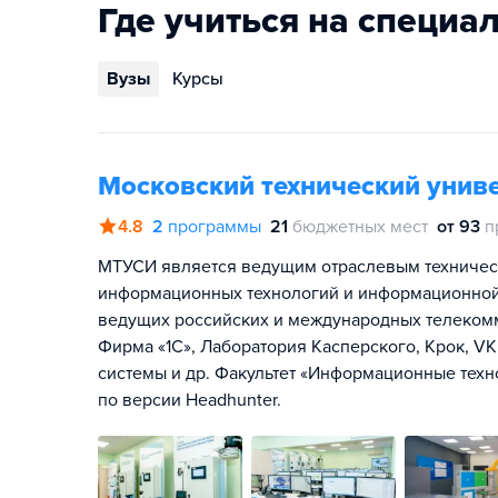
Где учиться на специа
Вузы
Курсы
Московский технический униве
4.8
2
программы
21
бюджетных мест
от 93
п
МТУСИ является ведущим отраслевым техническ
информационных технологий и информационной
ведущих российских и международных телекомм
Фирма «1С», Лаборатория Касперского, Крок, V
системы и др. Факультет «Информационные техн
по версии Headhunter.