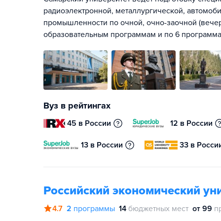
радиоэлектронной, металлургической, автомоб
промышленности по очной, очно-заочной (вече
образовательным программам и по 6 программ
Вуз в рейтингах
45 в России
12 в России
13 в России
33 в Росси
Российский экономический уни
4.7
2
программы
14
бюджетных мест
от 99
п