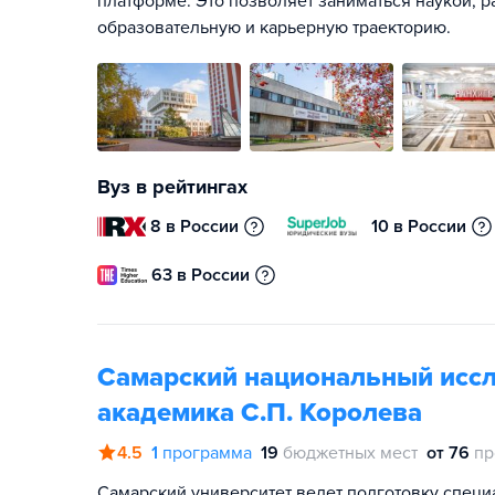
платформе. Это позволяет заниматься наукой, р
образовательную и карьерную траекторию.
Вуз в рейтингах
8 в России
10 в России
63 в России
Самарский национальный иссл
академика С.П. Королева
4.5
1
программа
19
бюджетных мест
от 76
пр
Самарский университет ведет подготовку специ