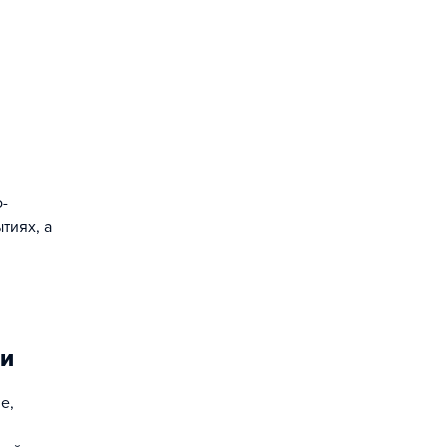
о-
тиях, а
ти
е,