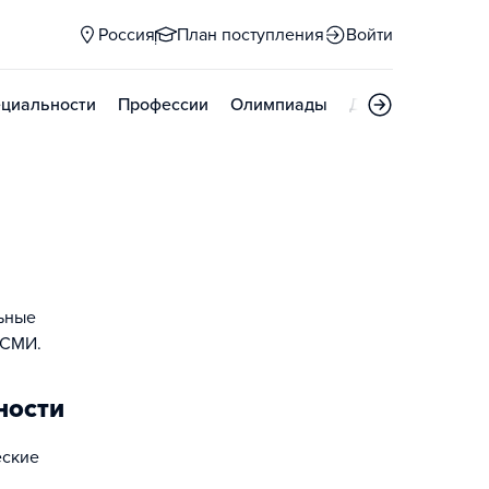
Россия
План поступления
Войти
циальности
Профессии
Олимпиады
Дни открытых д
льные
 СМИ.
ности
еские