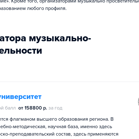
ие». Кроме того, организаторами музыкально просветитель
разованием любого профиля.
затора музыкально-
ельности
университет
й балл
от 158800 р.
за год
ется флагманом высшего образования региона. В
чебно-методическая, научная база, именно здесь
ско-преподавательский состав, здесь применяются