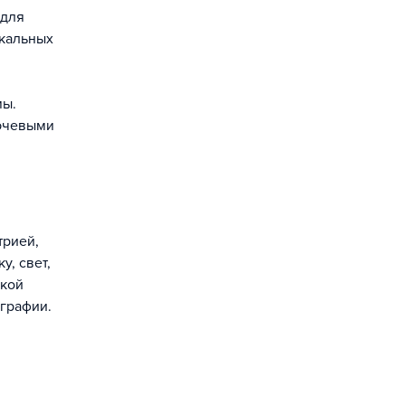
 для
икальных
мы.
лючевыми
трией,
, свет,
акой
ографии.