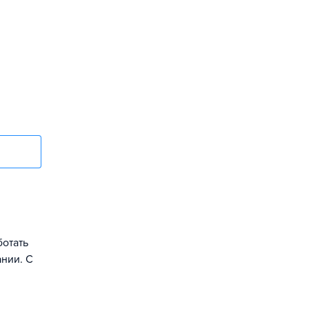
ботать
ании. С