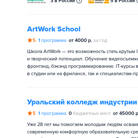
3 в России
5 в России
ArtWork School
5
1
программа
от 4000 р.
за год
Школа ArtWork — это возможность стать крутым 
и творческий потенциал. Обучение видеосъемке
фронтэнд, бэкэнд программированию. IT-курсы 
в студии или на фрилансе, так и специалистам-
Уральский колледж индустрии
5
1
программа
0
бюджетных мест
от 45000 р
Уже 28 лет мы помогаем молодым людям осваив
современную комфортную образовательную сред