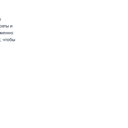
х
раты и
именно
, чтобы