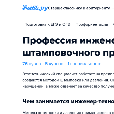
Старшекласснику и абитуриенту
Подготовка к ЕГЭ и ОГЭ
Профориентация
Профессия инжене
штамповочного пр
76
вузов
5
курсов
1
специальность
Этот технический специалист работает на предпр
создаются методом штамповки или давления. Он
нарушений, а также отвечает за качество получ
Чем занимается инженер-техн
Методы штамповки и давления применяются в пр