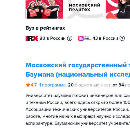
Вуз в рейтингах
80 в России
43 в России
Московский государственный т
Баумана (национальный иссле
4.7
1
программа
20
бюджетных мест
от 84
пр
Университет Баумана готовит инженеров для са
и техники России, всего здесь открыто более 1
Ассоциации технических университетов России.
работе, многие из них выбирают научно-исслед
аспирантуре. Бауманский университет учредите