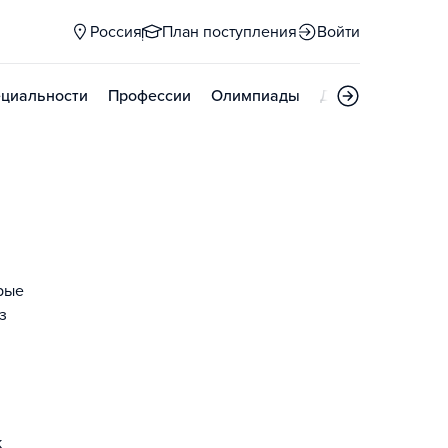
Россия
План поступления
Войти
циальности
Профессии
Олимпиады
Дни открытых д
орые
з
к