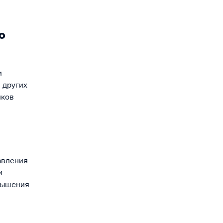
о
и
 других
иков
авления
и
овышения