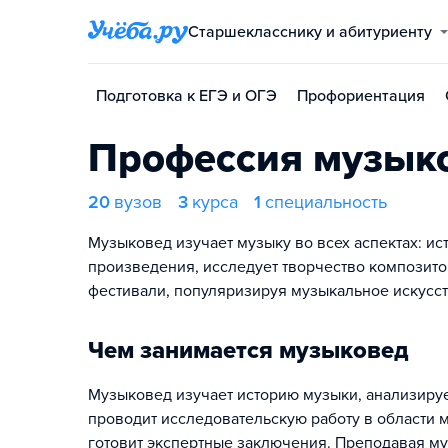
Старшекласснику и абитуриенту
Подготовка к ЕГЭ и ОГЭ
Профориентация
Профессия музык
20
вузов
3
курса
1
специальность
Музыковед изучает музыку во всех аспектах: ист
произведения, исследует творчество композито
фестивали, популяризируя музыкальное искусст
Чем занимается музыковед
Музыковед изучает историю музыки, анализируе
проводит исследовательскую работу в области м
готовит экспертные заключения. Преподавая му