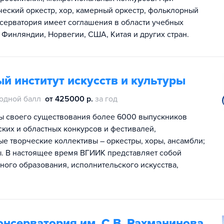
еский оркестр, хор, камерный оркестр, фольклорный
нсерватория имеет соглашения в области учебных
 Финляндии, Норвегии, США, Китая и других стран.
й институт искусств и культуры
одной балл
от 425000 р.
за год
ы своего существования более 6000 выпускников
ких и областных конкурсов и фестивалей,
ые творческие коллективы – оркестры, хоры, ансамбли;
ы. В настоящее время ВГИИК представляет собой
ого образования, исполнительского искусства,
онсерватория им. С.В. Рахманинова