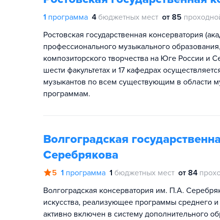
1
программа
4
бюджетных мест
от 85
проходно
Ростовская государственная консерватория (ак
профессионального музыкального образования, 
композиторского творчества на Юге России и С
шести факультетах и 17 кафедрах осуществляет
музыкантов по всем существующим в области м
программам.
Волгоградская государственна
Серебрякова
5
1
программа
1
бюджетных мест
от 84
прох
Волгоградская консерватория им. П.А. Серебр
искусства, реализующее программы среднего и
активно включен в систему дополнительного о