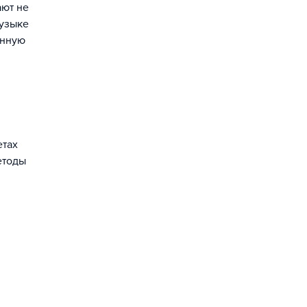
ают не
музыке
енную
етах
етоды