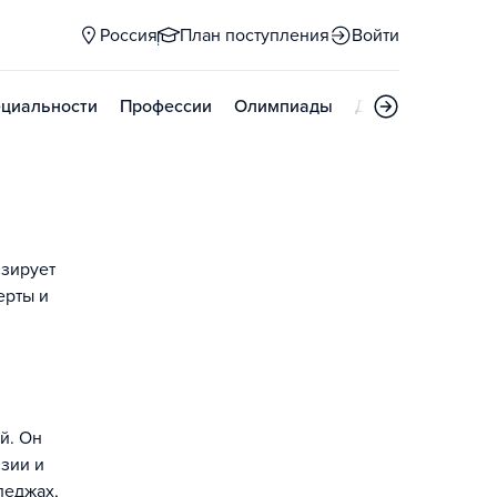
Россия
План поступления
Войти
циальности
Профессии
Олимпиады
Дни открытых д
изирует
ерты и
й. Он
нзии и
леджах,