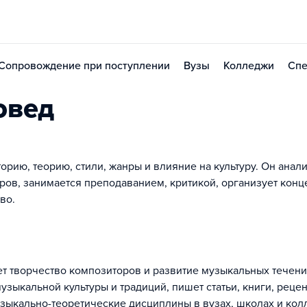
Сопровождение при поступлении
Вузы
Колледжи
Спе
овед
орию, теорию, стили, жанры и влияние на культуру. Он анал
ров, занимается преподаванием, критикой, организует конц
во.
т творчество композиторов и развитие музыкальных течени
узыкальной культуры и традиций, пишет статьи, книги, реце
зыкально-теоретические дисциплины в вузах, школах и кол