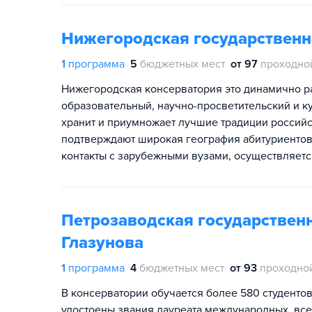
Нижегородская государственна
1
программа
5
бюджетных мест
от 97
проходно
Нижегородская консерватория это динамично 
образовательный, научно-просветительский и к
хранит и приумножает лучшие традиции россий
подтверждают широкая география абитуриентов 
контакты с зарубежными вузами, осуществляетс
Петрозаводская государственн
Глазунова
1
программа
4
бюджетных мест
от 93
проходно
В консерватории обучается более 580 студентов
удостоены звания лауреата международных, вс