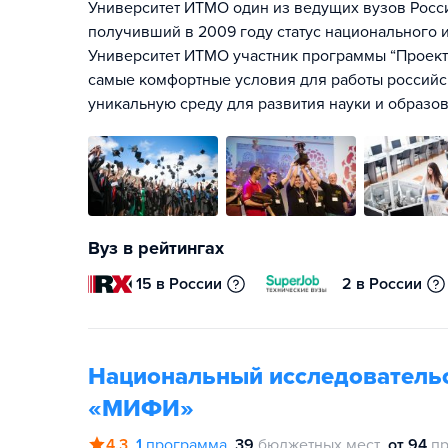
Университет ИТМО один из ведущих вузов Росс
получивший в 2009 году статус национального и
Университет ИТМО участник программы “Проект 
самые комфортные условия для работы российск
уникальную среду для развития науки и образов
Вуз в рейтингах
15 в России
2 в России
Национальный исследовательс
«МИФИ»
4.3
1
программа
39
бюджетных мест
от 94
пр