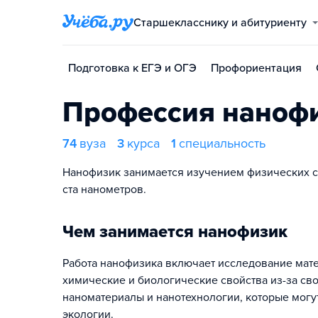
Старшекласснику и абитуриенту
Подготовка к ЕГЭ и ОГЭ
Профориентация
Профессия наноф
74
вуза
3
курса
1
специальность
Нанофизик занимается изучением физических сво
ста нанометров.
Чем занимается нанофизик
Работа нанофизика включает исследование мат
химические и биологические свойства из-за с
наноматериалы и нанотехнологии, которые могут
экологии.