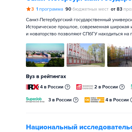
3
1
программа
90
бюджетных мест
от 83
про
Санкт-Петербургский государственный университ
Историческое прошлое, современная широкая и
и новаторство позволяют СПбГУ находиться на 
Вуз в рейтингах
4 в России
2 в России
3 в России
4 в России
Национальный исследователь