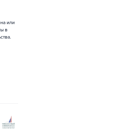
йна или
ты в
ства.