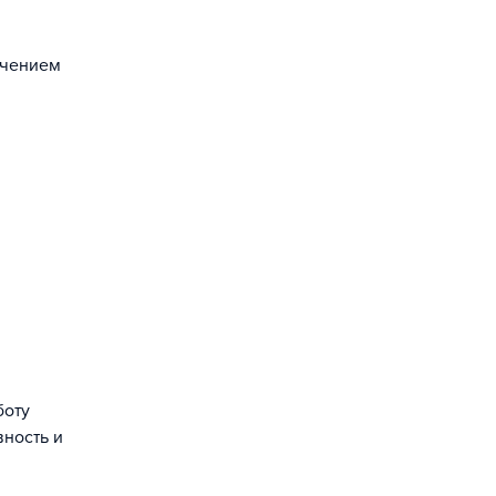
ечением
боту
вность и