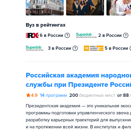
Вуз в рейтингах
6 в России
2 в России
3 в России
5 в России
Российская академия народног
службы при Президенте Росси
4.9
14
программ
200
бюджетных мест
от 88
Президентская академия — это уникальная экос
программы подготовки управленческого звена д
разработку карьерных траекторий для выпускник
и на протяжении всей жизни. В институтах и фи