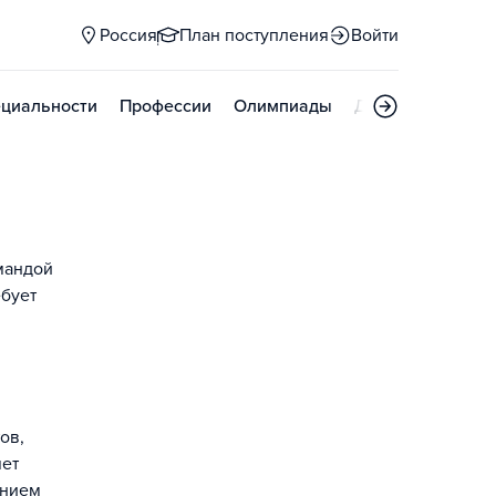
Россия
План поступления
Войти
циальности
Профессии
Олимпиады
Дни открытых д
мандой
ебует
ов,
яет
ением