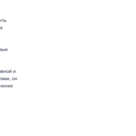
ель
а
овые
ивной и
ами, он
лнение