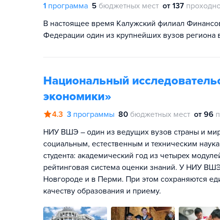
1
программа
5
бюджетных мест
от 137
проходно
В настоящее время Калужский филиал Финансов
Федерации один из крупнейших вузов региона 
Национальный исследователь
экономики»
4.3
3
программы
80
бюджетных мест
от 96
п
НИУ ВШЭ – один из ведущих вузов страны и мира
социальным, естественным и техническим наука
студента: академический год из четырех модул
рейтинговая система оценки знаний. У НИУ ВШЭ
Новгороде и в Перми. При этом сохраняются ед
качеству образования и приему.