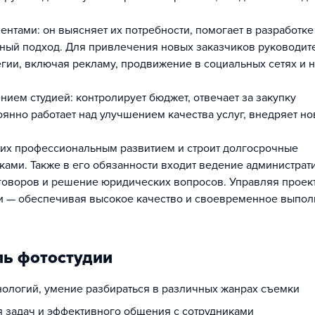
ентами: он выясняет их потребности, помогает в разработке
ный подход. Для привлечения новых заказчиков руководит
гии, включая рекламу, продвижение в социальных сетях и н
ием студией: контролирует бюджет, отвечает за закупку
оянно работает над улучшением качества услуг, внедряет н
а их профессиональным развитием и строит долгосрочные
ками. Также в его обязанности входит ведение администрат
говоров и решение юридических вопросов. Управляя проект
ции — обеспечивая высокое качество и своевременное выпо
ль фотостудии
хнологий, умение разбираться в различных жанрах съемки
 задач и эффективного общения с сотрудниками