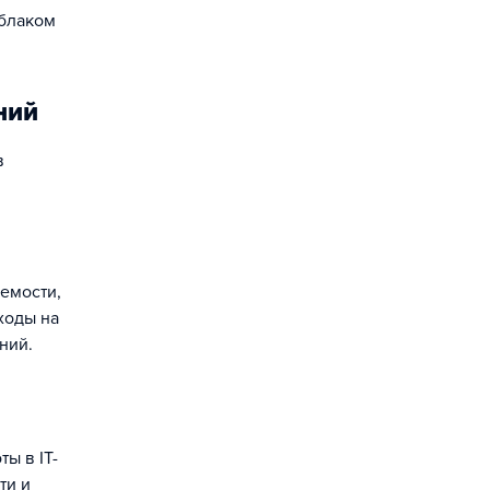
облаком
ний
в
уемости,
ходы на
ний.
ы в IT-
ти и