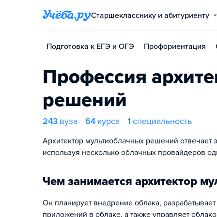
Старшекласснику и абитуриенту
Подготовка к ЕГЭ и ОГЭ
Профориентация
Профессия архите
решений
243
вуза
64
курса
1
специальность
Архитектор мультиоблачных решений отвечает з
используя несколько облачных провайдеров од
Чем занимается архитектор м
Он планирует внедрение облака, разрабатывае
приложений в облаке, а также управляет облак