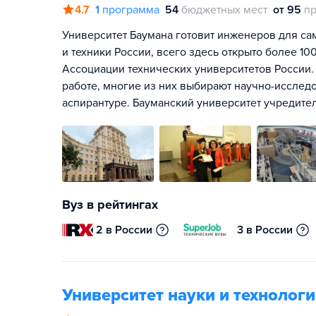
4.7
1
программа
54
бюджетных мест
от 95
пр
Университет Баумана готовит инженеров для са
и техники России, всего здесь открыто более 1
Ассоциации технических университетов России.
работе, многие из них выбирают научно-исслед
аспирантуре. Бауманский университет учредите
Вуз в рейтингах
2 в России
3 в России
Университет науки и техноло