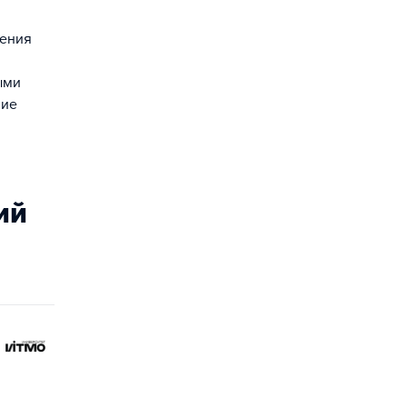
чения
ыми
ние
ий