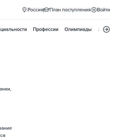
Россия
План поступления
Войти
циальности
Профессии
Олимпиады
Дни открытых д
ании,
вание
тся