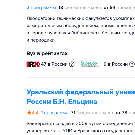
2
программы
18
бюджетных мест
от 84
проходн
Лаборатории технических факультетов укомпле
измерительным оборудованием, промышленными 
в городе вузовская библиотека с богатым фонд
и периодики.
Вуз в рейтингах
47 в России
9 в России
Уральский федеральный униве
России Б.Н. Ельцина
4.4
1
программа
71
бюджетных мест
от 78
пр
Университет создан в 2009 путем объединения 
университета — УПИ и Уральского государствен