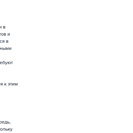
и в
тов и
ся в
ьными
ребуют
я к этим
редь,
кольку