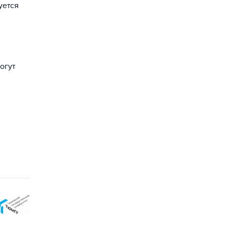
уется
огут