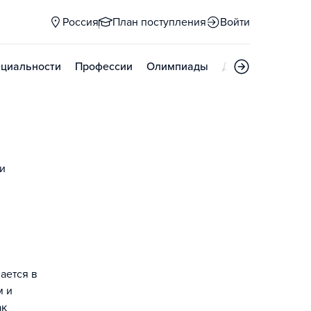
Россия
План поступления
Войти
циальности
Профессии
Олимпиады
Дни открытых д
и
ается в
м и
ак