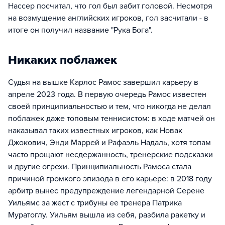
Нассер посчитал, что гол был забит головой. Несмотря
на возмущение английских игроков, гол засчитали - в
итоге он получил название "Рука Бога".
Никаких поблажек
Судья на вышке Карлос Рамос завершил карьеру в
апреле 2023 года. В первую очередь Рамос известен
своей принципиальностью и тем, что никогда не делал
поблажек даже топовым теннисистом: в ходе матчей он
наказывал таких известных игроков, как Новак
Джокович, Энди Маррей и Рафаэль Надаль, хотя топам
часто прощают несдержанность, тренерские подсказки
и другие огрехи. Принципиальность Рамоса стала
причиной громкого эпизода в его карьере: в 2018 году
арбитр вынес предупреждение легендарной Серене
Уильямс за жест с трибуны ее тренера Патрика
Муратоглу. Уильям вышла из себя, разбила ракетку и