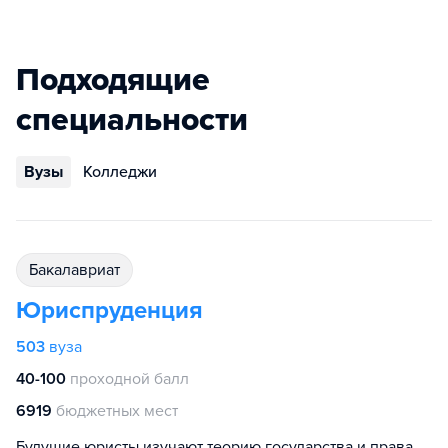
Подходящие
специальности
Вузы
Колледжи
бакалавриат
Юриспруденция
503
вуза
40-100
проходной балл
6919
бюджетных мест
Будущие юристы изучают теорию государства и права,