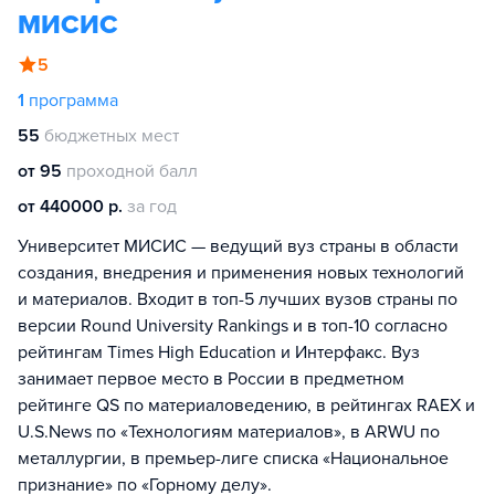
МИСИС
5
1
программа
55
бюджетных мест
от 95
проходной балл
от 440000 р.
за год
Университет МИСИС — ведущий вуз страны в области
создания, внедрения и применения новых технологий
и материалов. Входит в топ-5 лучших вузов страны по
версии Round University Rankings и в топ-10 согласно
рейтингам Times High Education и Интерфакс. Вуз
занимает первое место в России в предметном
рейтинге QS по материаловедению, в рейтингах RAEX и
U.S.News по «Технологиям материалов», в ARWU по
металлургии, в премьер-лиге списка «Национальное
признание» по «Горному делу».