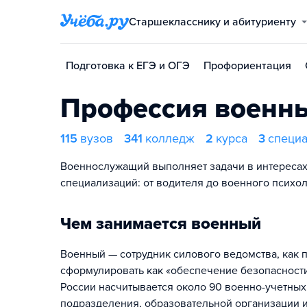
Старшекласснику и абитуриенту
Подготовка к ЕГЭ и ОГЭ
Профориентация
Профессия военн
115
вузов
341
колледж
2
курса
3
специа
Военнослужащий выполняет задачи в интересах
специализаций: от водителя до военного психоло
Чем занимается военный
Военный — сотрудник силового ведомства, как 
сформулировать как «обеспечение безопасности 
России насчитывается около 90 военно-учетных 
подразделения, образовательной организации 