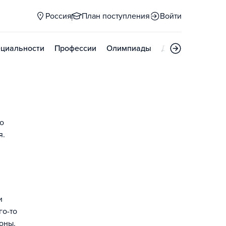
Россия
План поступления
Войти
циальности
Профессии
Олимпиады
Дни открытых д
о
я.
и
го-то
оны.