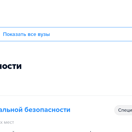
Показать все вузы
ности
альной безопасности
спец
х мест