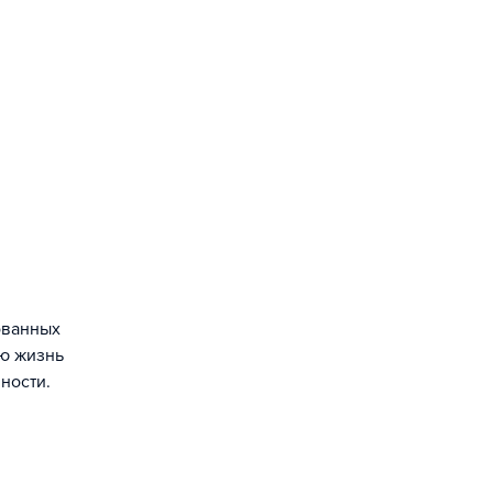
ованных
ою жизнь
ности.