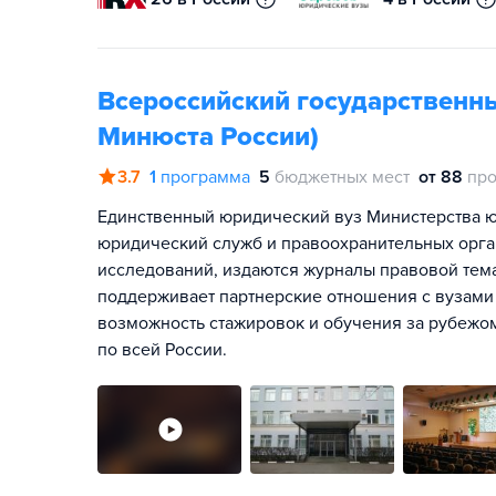
Всероссийский государственн
Минюста России)
3.7
1
программа
5
бюджетных мест
от 88
про
Единственный юридический вуз Министерства юс
юридический служб и правоохранительных орган
исследований, издаются журналы правовой тема
поддерживает партнерские отношения с вузами 
возможность стажировок и обучения за рубежом
по всей России.