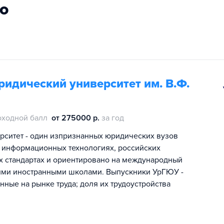
го
идический университет им. В.Ф.
оходной балл
от 275000 р.
за год
рситет - один изпризнанных юридических вузов
а информационных технологиях, российских
х стандартах и ориентировано на международный
шими иностранными школами. Выпускники УрГЮУ -
ые на рынке труда; доля их трудоустройства