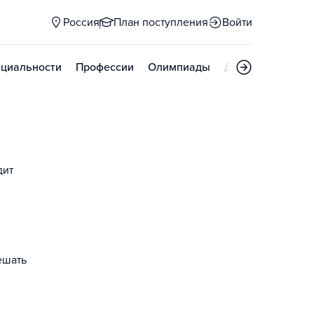
Россия
План поступления
Войти
циальности
Профессии
Олимпиады
Дни открытых д
дит
ешать