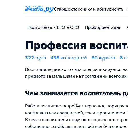
Старшекласснику и абитуриенту
Подготовка к ЕГЭ и ОГЭ
Профориентация
Профессия воспита
322
вуза
438
колледжей
60
курсов
8
с
Воспитатель детского сада специализируется на 
присмотр за малышами на протяжении всего их 
Чем занимается воспитатель д
Работа воспитателя требует терпения, порядочн
конфликты как среди детей, так и с родителями
Взамен воспитатели получают социальные гарант
собственного ребенка в детский сад без очере