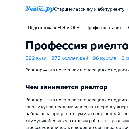
Старшекласснику и абитуриенту
Подготовка к ЕГЭ и ОГЭ
Профориентация
Профессия риелт
592
вуза
275
колледжей
96
курсов
6
с
Риэлтор — это посредник в операциях с недвиж
Чем занимается риелтор
Риэлтор — это посредник в операциях с недвиж
сделку купли-продажи или сдачи в аренду квар
работают за процент от суммы совершенной сделк
коммуникабельным, готовым работать с разными
стрессоустойчивость и хорошие организаторски