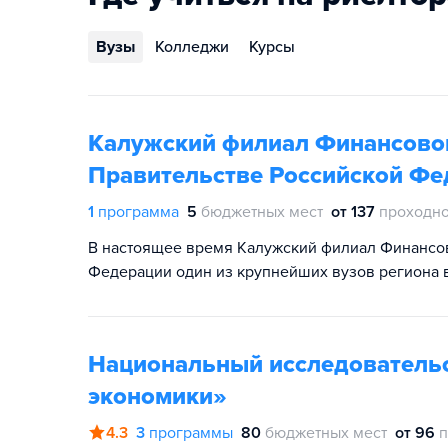
Вузы
Колледжи
Курсы
Калужский филиал Финансовог
Правительстве Российской Фе
1
программа
5
бюджетных мест
от 137
проходно
В настоящее время Калужский филиал Финансов
Федерации один из крупнейших вузов региона 
Национальный исследователь
экономики»
4.3
3
программы
80
бюджетных мест
от 96
п