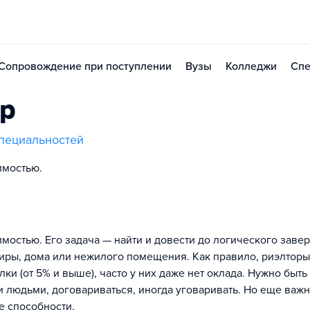
Сопровождение при поступлении
Вузы
Колледжи
Спе
ор
пециальностей
имостью.
имостью. Его задача — найти и довести до логического зав
тиры, дома или нежилого помещения. Как правило, риэлторы
и (от 5% и выше), часто у них даже нет оклада. Нужно быть
 людьми, договариваться, иногда уговаривать. Но еще важ
е способности.