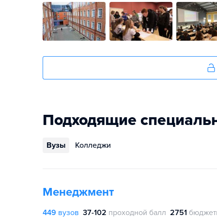
Подходящие специаль
Вузы
Колледжи
Менеджмент
449
вузов
37-102
проходной балл
2751
бюджет