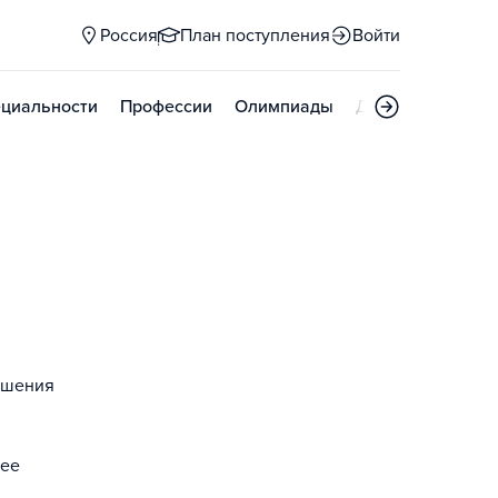
Россия
План поступления
Войти
циальности
Профессии
Олимпиады
Дни открытых д
ершения
нее