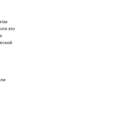
атах
ота это
а
ческой
ели