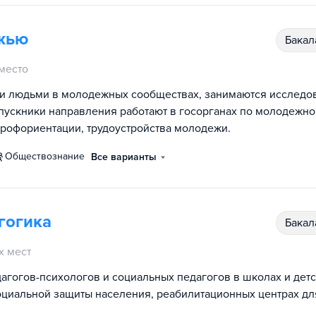
жью
бака
место
ми людьми в молодежных сообществах, занимаются исслед
ускники направления работают в госорганах по молодежно
профориентации, трудоустройства молодежи.
обществознание
Все варианты
гогика
бака
х мест
агогов-психологов и социальных педагогов в школах и дет
социальной защиты населения, реабилитационных центрах дл