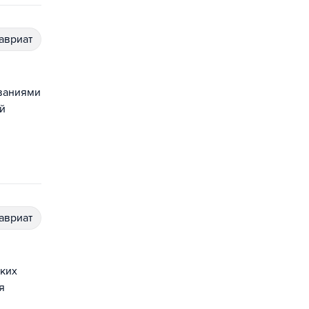
лавриат
ованиями
й
лавриат
ских
я