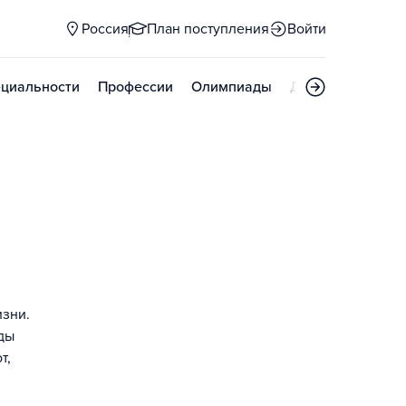
Россия
План поступления
Войти
циальности
Профессии
Олимпиады
Дни открытых д
изни.
оды
т,