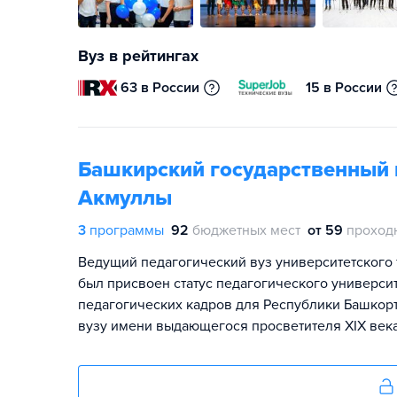
Вуз в рейтингах
63 в России
15 в России
Башкирский государственный п
Акмуллы
3
программы
92
бюджетных мест
от 59
проход
Ведущий педагогический вуз университетского т
был присвоен статус педагогического университ
педагогических кадров для Республики Башкор
вузу имени выдающегося просветителя XIX век