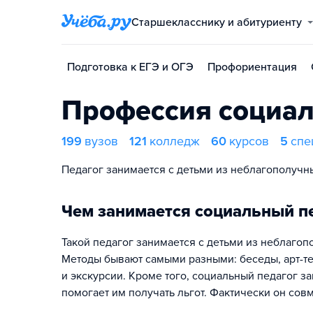
Старшекласснику и абитуриенту
Подготовка к ЕГЭ и ОГЭ
Профориентация
Профессия социал
199
вузов
121
колледж
60
курсов
5
спе
Педагог занимается с детьми из неблагополучн
Чем занимается социальный п
Такой педагог занимается с детьми из неблаго
Методы бывают самыми разными: беседы, арт-тер
и экскурсии. Кроме того, социальный педагог за
помогает им получать льгот. Фактически он сов