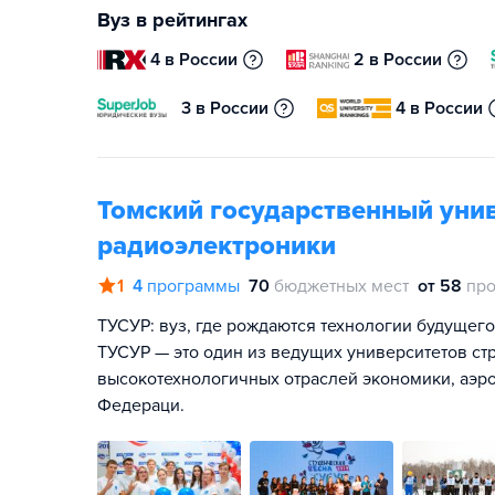
Вуз в рейтингах
4 в России
2 в России
3 в России
4 в России
Томский государственный унив
радиоэлектроники
1
4
программы
70
бюджетных мест
от 58
про
ТУСУР: вуз, где рождаются технологии будущег
ТУСУР — это один из ведущих университетов ст
высокотехнологичных отраслей экономики, аэр
Федераци.