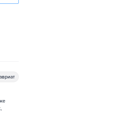
лавриат
ке
,