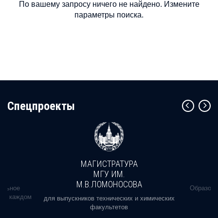
По вашему запросу ничего не найдено. Измените
параметры поиска.
Cпецпроекты
МАГИСТРАТУРА
МГУ ИМ.
М.В.ЛОМОНОСОВА
альное
Образова
ь в каждом
для выпускников технических и химических
факультетов