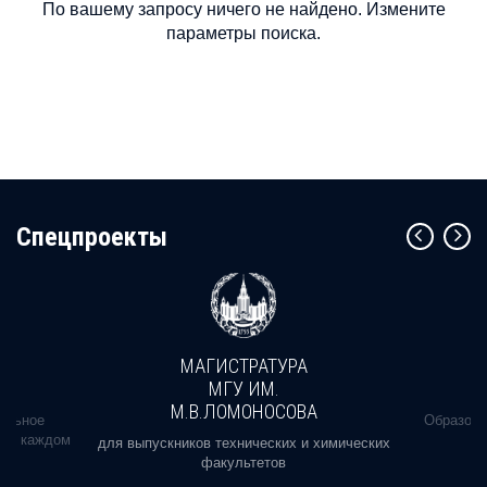
По вашему запросу ничего не найдено. Измените
параметры поиска.
Cпецпроекты
МАГИСТРАТУРА
МГУ ИМ.
М.В.ЛОМОНОСОВА
альное
Образова
ь в каждом
для выпускников технических и химических
факультетов