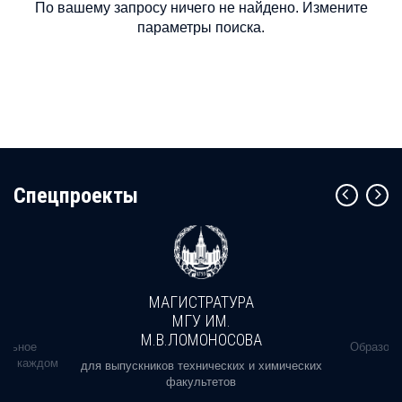
По вашему запросу ничего не найдено. Измените
параметры поиска.
Cпецпроекты
МАГИСТРАТУРА
МГУ ИМ.
М.В.ЛОМОНОСОВА
альное
Образова
ь в каждом
для выпускников технических и химических
факультетов