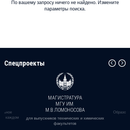
По вашему запросу ничего не найдено. Измените
параметры поиска.
Cпецпроекты
МАГИСТРАТУРА
МГУ ИМ.
М.В.ЛОМОНОСОВА
альное
Образова
ь в каждом
для выпускников технических и химических
факультетов