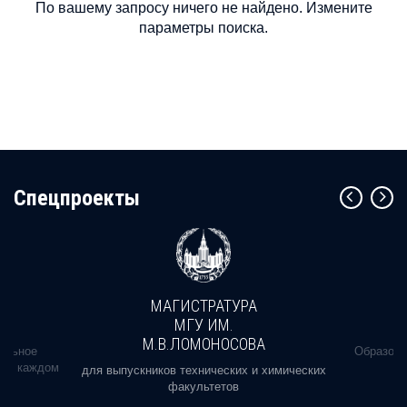
По вашему запросу ничего не найдено. Измените
параметры поиска.
Cпецпроекты
МАГИСТРАТУРА
МГУ ИМ.
М.В.ЛОМОНОСОВА
альное
Образова
ь в каждом
для выпускников технических и химических
факультетов