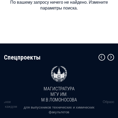
По вашему запросу ничего не найдено. Измените
параметры поиска.
Cпецпроекты
МАГИСТРАТУРА
МГУ ИМ.
М.В.ЛОМОНОСОВА
альное
Образова
ь в каждом
для выпускников технических и химических
факультетов