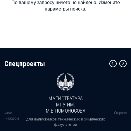
По вашему запросу ничего не найдено. Измените
параметры поиска.
Cпецпроекты
МАГИСТРАТУРА
МГУ ИМ.
М.В.ЛОМОНОСОВА
альное
Образова
ь в каждом
для выпускников технических и химических
факультетов