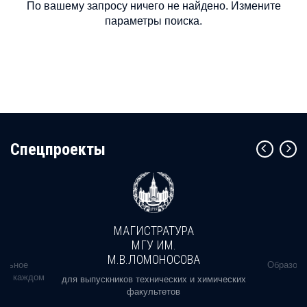
По вашему запросу ничего не найдено. Измените
параметры поиска.
Cпецпроекты
МАГИСТРАТУРА
МГУ ИМ.
М.В.ЛОМОНОСОВА
альное
Образова
ь в каждом
для выпускников технических и химических
факультетов