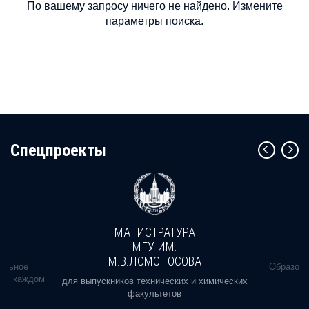
По вашему запросу ничего не найдено. Измените
параметры поиска.
Cпецпроекты
МАГИСТРАТУРА
МГУ ИМ.
М.В.ЛОМОНОСОВА
альное
Образова
ь в каждом
для выпускников технических и химических
факультетов