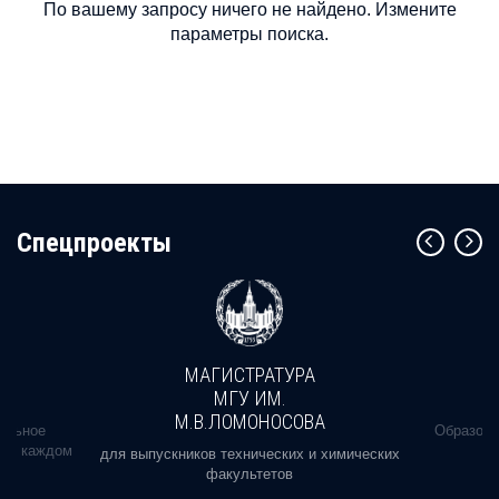
По вашему запросу ничего не найдено. Измените
параметры поиска.
Cпецпроекты
МАГИСТРАТУРА
МГУ ИМ.
М.В.ЛОМОНОСОВА
альное
Образова
ь в каждом
для выпускников технических и химических
факультетов