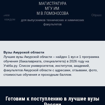
МАГИСТРАТУРА
МГУ ИМ.
М.В.ЛОМОНОСОВА
альное
Образова
ь в каждом
для выпускников технических и химических
факультетов
Вузы Амурской области
Лучшие вузы Амурской области – найден 1 вуз и 1 программа
обучения (бакалавриата, специалитета) в 2026 году на
Учёба.ру. Список университетов, институтов, академий,
факультетов Амурской области с адресами, отзывами, фото,
стоимостью обучения и проходным баллом.
Готовим к поступлению в лучшие вузы
России