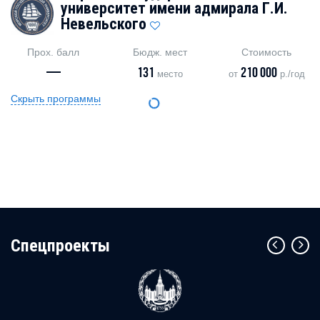
университет имени адмирала Г.И.
Невельского
Прох. балл
Бюдж. мест
Стоимость
—
131
210 000
место
от
р./год
Скрыть программы
Cпецпроекты