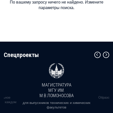
По вашему запросу ничего не найдено. Измените
параметры поиска.
Cпецпроекты
МАГИСТРАТУРА
МГУ ИМ.
М.В.ЛОМОНОСОВА
альное
Образова
ь в каждом
для выпускников технических и химических
факультетов