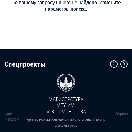
По вашему запросу ничего не найдено. Измените
параметры поиска.
Cпецпроекты
МАГИСТРАТУРА
МГУ ИМ.
М.В.ЛОМОНОСОВА
альное
Образова
ь в каждом
для выпускников технических и химических
факультетов