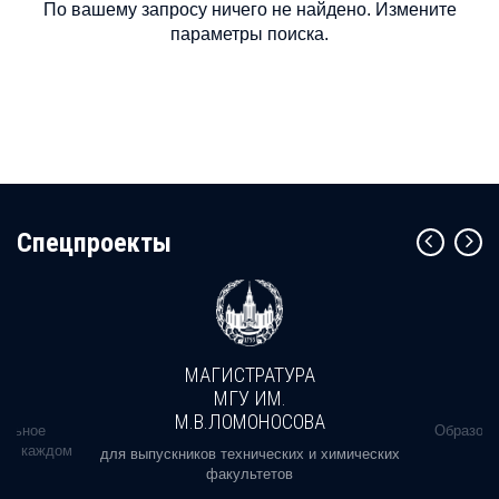
По вашему запросу ничего не найдено. Измените
параметры поиска.
Cпецпроекты
МАГИСТРАТУРА
МГУ ИМ.
М.В.ЛОМОНОСОВА
альное
Образова
ь в каждом
для выпускников технических и химических
факультетов