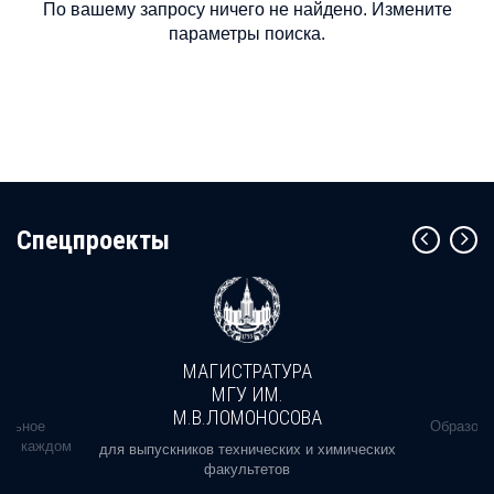
По вашему запросу ничего не найдено. Измените
параметры поиска.
Cпецпроекты
МАГИСТРАТУРА
МГУ ИМ.
М.В.ЛОМОНОСОВА
альное
Образова
ь в каждом
для выпускников технических и химических
факультетов